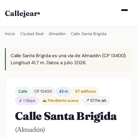
Callejear
Inicio
›
Ciudad Real
›
Almadén
›
Calle Santa Brigida
Calle Santa Brigida es una vía de Almadén (CP 13400).
Longitud 41,7 m. Datos a julio 2026.
Calle
CP 13400
42 m
67 edificios
📡 1 Gbps
⛰️ Pendiente suave
📍 577m alt.
Calle Santa Brigida
(Almadén)