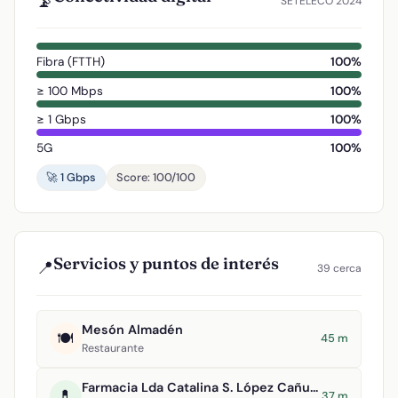
📡
SETELECO 2024
Fibra (FTTH)
100%
≥ 100 Mbps
100%
≥ 1 Gbps
100%
5G
100%
🚀 1 Gbps
Score: 100/100
Servicios y puntos de interés
📍
39 cerca
Mesón Almadén
🍽️
45 m
Restaurante
Farmacia Lda Catalina S. López Cañuelo
💊
37 m