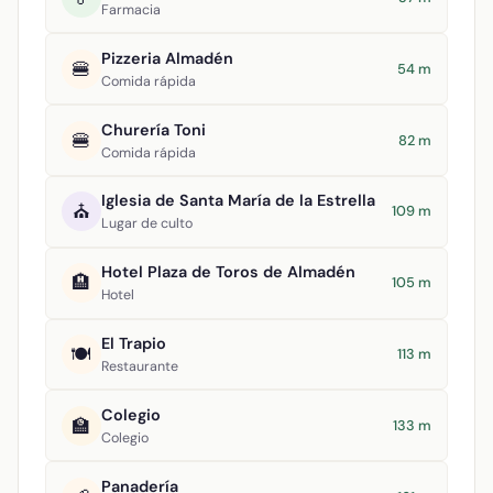
Farmacia
Pizzeria Almadén
🍔
54 m
Comida rápida
Churería Toni
🍔
82 m
Comida rápida
Iglesia de Santa María de la Estrella
⛪
109 m
Lugar de culto
Hotel Plaza de Toros de Almadén
🏨
105 m
Hotel
El Trapio
🍽️
113 m
Restaurante
Colegio
🏫
133 m
Colegio
Panadería