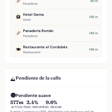
🥖
161 m
Panadería
Hotel Gema
🏨
136 m
Hotel
Panadería Román
🥖
149 m
Panadería
Restaurante el Cordobés
🍽️
148 m
Restaurante
Pendiente de la calle
⛰️
🟡
Pendiente suave
577m
2.4%
9.6%
ALTITUD
PEND. MEDIA
PEND. MÁXIMA
Fuente: Copernicus DEM · Pendiente calculada por red de