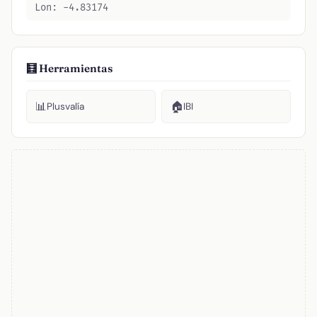
Lon: -4.83174
🧮 Herramientas
📊
🏠
Plusvalía
IBI