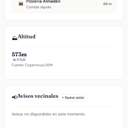
Pizzeria Almadén
🍔
99 m
Comida rápida
Altitud
⛰️
573m
ALTITUD
Fuente: Copernicus DEM
Avisos vecinales
📢
+ Nuevo aviso
Avisos no disponibles en este momento.