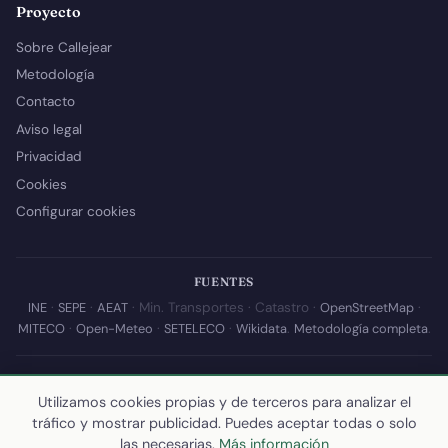
Proyecto
Sobre Callejear
Metodología
Contacto
Aviso legal
Privacidad
Cookies
Configurar cookies
FUENTES
INE
·
SEPE
·
AEAT
· Min. Transportes · Catastro ·
OpenStreetMap
·
MITECO
·
Open-Meteo
·
SETELECO
·
Wikidata
.
Metodología completa
.
© 2026 Callejear.com — Directorio municipal de España con datos
abiertos. Desarrollado y mantenido por
Yoel Castaño
.
Utilizamos cookies propias y de terceros para analizar el
tráfico y mostrar publicidad. Puedes aceptar todas o solo
Última actualización de esta página:
10 de julio de 2026
·
Cómo
las necesarias.
Más información