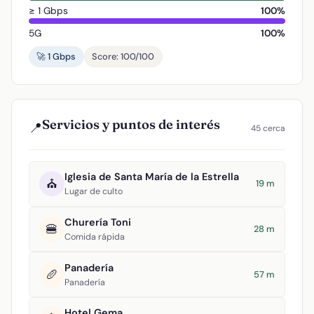
≥ 1 Gbps
100%
5G
100%
🚀 1 Gbps
Score: 100/100
Servicios y puntos de interés
📍
45 cerca
Iglesia de Santa María de la Estrella
⛪
19 m
Lugar de culto
Churería Toni
🍔
28 m
Comida rápida
Panadería
🥖
57 m
Panadería
Hotel Gema