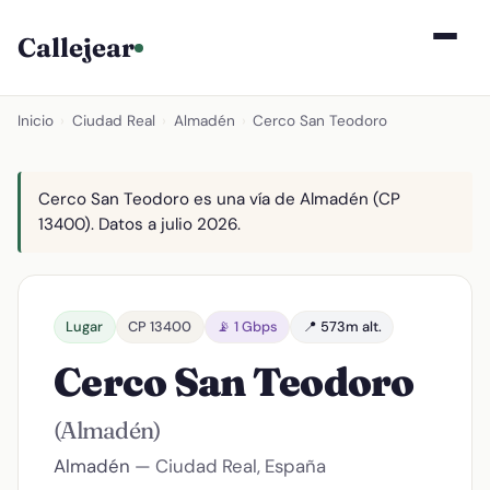
Callejear
Inicio
›
Ciudad Real
›
Almadén
›
Cerco San Teodoro
Cerco San Teodoro es una vía de Almadén (CP
13400). Datos a julio 2026.
Lugar
CP 13400
📡 1 Gbps
📍 573m alt.
Cerco San Teodoro
(Almadén)
Almadén
— Ciudad Real, España