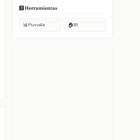
🧮 Herramientas
📊
🏠
Plusvalía
IBI