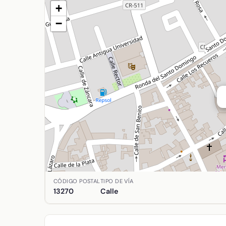
+
−
Ubicación de Agustin Moreto en Almagro, Ciudad R
CÓDIGO POSTAL
TIPO DE VÍA
13270
Calle