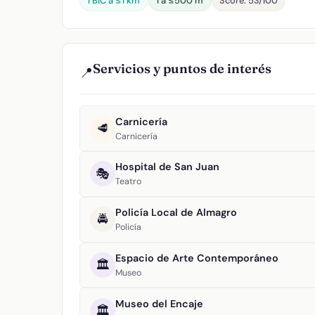
1 BIC a ≤1 km
1 a ≤500 m
Score: 53/100
Servicios y puntos de interés
📍
Carnicería
🥩
Carnicería
Hospital de San Juan
🎭
Teatro
Policía Local de Almagro
🚔
Policía
Espacio de Arte Contemporáneo
🏛️
Museo
Museo del Encaje
🏛️