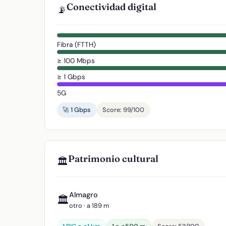
Conectividad digital
📡
Fibra (FTTH)
≥ 100 Mbps
≥ 1 Gbps
5G
🚀 1 Gbps
Score: 99/100
Patrimonio cultural
🏛️
Almagro
🏛️
otro · a 189 m