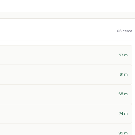
66 cerca
57 m
61 m
65 m
74 m
95 m