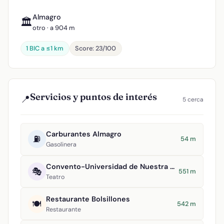
Almagro
🏛️
otro · a 904 m
1 BIC a ≤1 km
Score: 23/100
Servicios y puntos de interés
📍
5 cerca
Carburantes Almagro
⛽
54 m
Gasolinera
Convento-Universidad de Nuestra Señora del Rosario
🎭
551 m
Teatro
Restaurante Bolsillones
🍽️
542 m
Restaurante