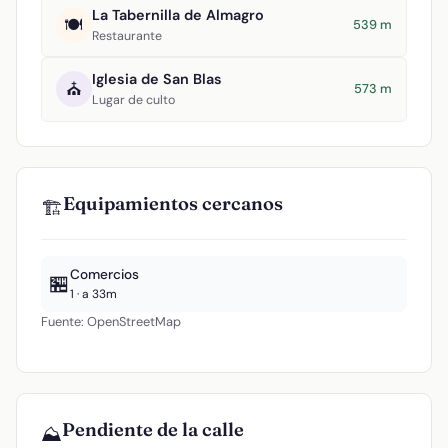
La Tabernilla de Almagro
🍽️
539 m
Restaurante
Iglesia de San Blas
⛪
573 m
Lugar de culto
Equipamientos cercanos
🏗️
Comercios
🏪
1 · a 33m
Fuente: OpenStreetMap
Pendiente de la calle
⛰️