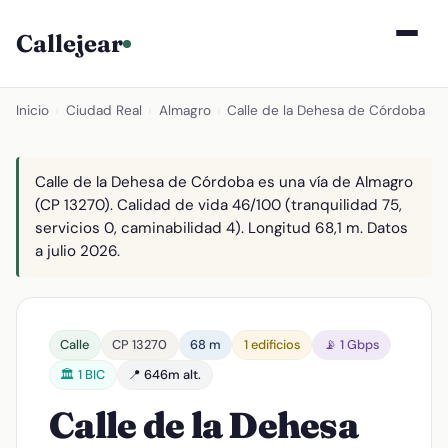
Callejear
Inicio
›
Ciudad Real
›
Almagro
›
Calle de la Dehesa de Córdoba
Calle de la Dehesa de Córdoba es una vía de Almagro
(CP 13270). Calidad de vida 46/100 (tranquilidad 75,
servicios 0, caminabilidad 4). Longitud 68,1 m. Datos
a julio 2026.
Calle
CP 13270
68 m
1 edificios
📡 1 Gbps
🏛️ 1 BIC
📍 646m alt.
Calle de la Dehesa