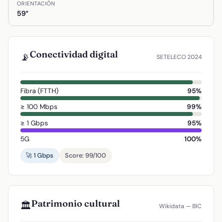
ORIENTACIÓN
59°
Conectividad digital
📡
SETELECO 2024
Fibra (FTTH)
95%
≥ 100 Mbps
99%
≥ 1 Gbps
95%
5G
100%
🚀 1 Gbps
Score: 99/100
Patrimonio cultural
🏛️
Wikidata — BIC