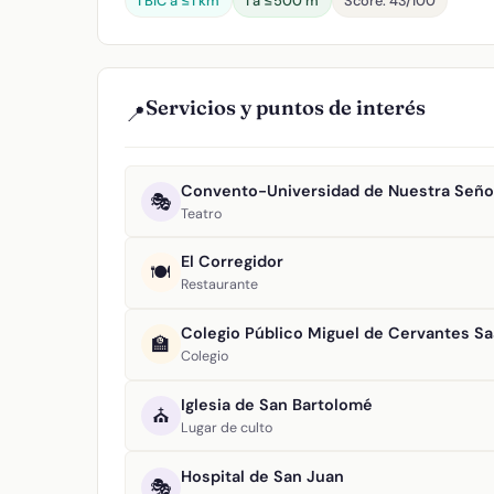
1 BIC a ≤1 km
1 a ≤500 m
Score: 43/100
Servicios y puntos de interés
📍
Convento-Universidad de Nuestra Señor
🎭
Teatro
El Corregidor
🍽️
Restaurante
Colegio Público Miguel de Cervantes S
🏫
Colegio
Iglesia de San Bartolomé
⛪
Lugar de culto
Hospital de San Juan
🎭