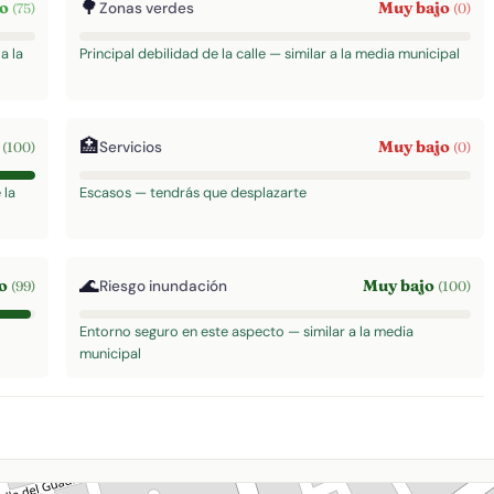
🌳
to
Muy bajo
Zonas verdes
(75)
(0)
a la
Principal debilidad de la calle — similar a la media municipal
🏥
o
Muy bajo
Servicios
(100)
(0)
 la
Escasos — tendrás que desplazarte
🌊
to
Muy bajo
Riesgo inundación
(99)
(100)
Entorno seguro en este aspecto — similar a la media
municipal