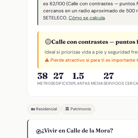
es 62/100 (Calle con contrastes — puntos f
cercanos en un radio aproximado de 500 
SETELECO.
Cómo se calcula
.
🟡
Calle con contrastes — puntos f
Ideal si priorizas vida a pie y seguridad f
⚠️ Pierde atractivo si para ti es importante 
38
27
1.5
27
METROS
EDIFICIOS
PLANTAS MEDIA
SERVICIOS CERC
🏡 Residencial
🏛️ Patrimonio
¿Vivir en Calle de la Mora?
🧭