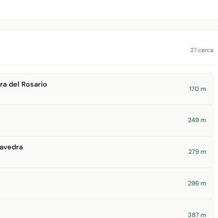
27 cerca
a del Rosario
170 m
249 m
aavedra
279 m
296 m
387 m