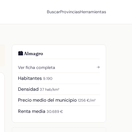
Buscar
Provincias
Herramientas
🏙️ Almagro
→
Ver ficha completa
Habitantes
9.190
Densidad
37 hab/km²
Precio medio del municipio
1256 €/m²
Renta media
30.689 €