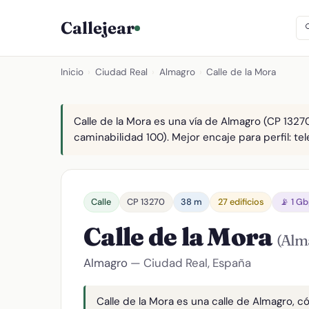
Callejear
Inicio
›
Ciudad Real
›
Almagro
›
Calle de la Mora
Calle de la Mora es una vía de Almagro (CP 13270
caminabilidad 100). Mejor encaje para perfil: tel
Calle
CP 13270
38 m
27 edificios
📡 1 G
Calle de la Mora
(Alm
Almagro
— Ciudad Real, España
Calle de la Mora es una calle de Almagro, có