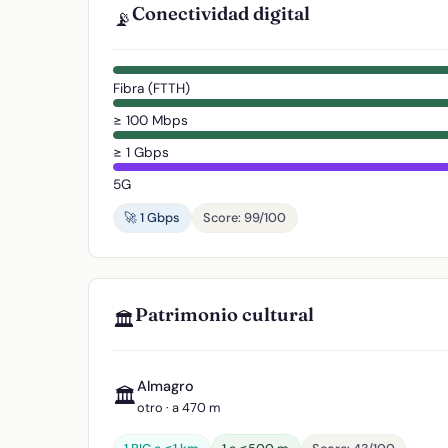
Conectividad digital
📡
Fibra (FTTH)
≥ 100 Mbps
≥ 1 Gbps
5G
🚀 1 Gbps
Score: 99/100
Patrimonio cultural
🏛️
Almagro
🏛️
otro · a 470 m