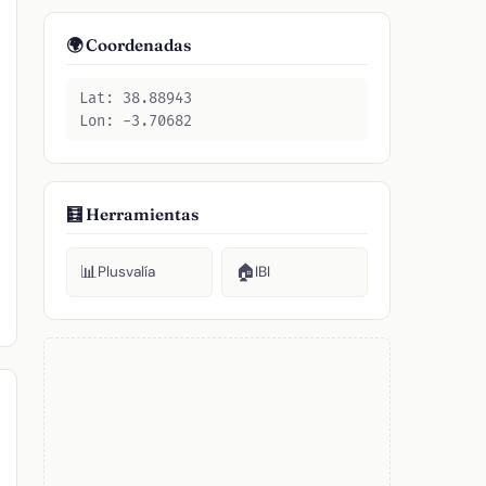
🌍 Coordenadas
Lat: 38.88943
Lon: -3.70682
🧮 Herramientas
📊
🏠
Plusvalía
IBI