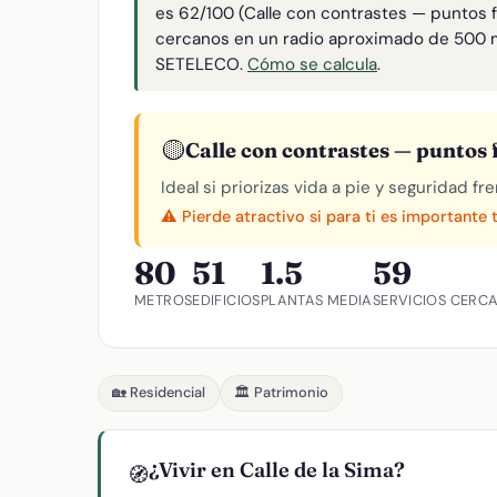
es 62/100 (Calle con contrastes — puntos f
cercanos en un radio aproximado de 500 
SETELECO.
Cómo se calcula
.
🟡
Calle con contrastes — puntos f
Ideal si priorizas vida a pie y seguridad f
⚠️ Pierde atractivo si para ti es importante 
80
51
1.5
59
METROS
EDIFICIOS
PLANTAS MEDIA
SERVICIOS CERC
🏡 Residencial
🏛️ Patrimonio
¿Vivir en Calle de la Sima?
🧭