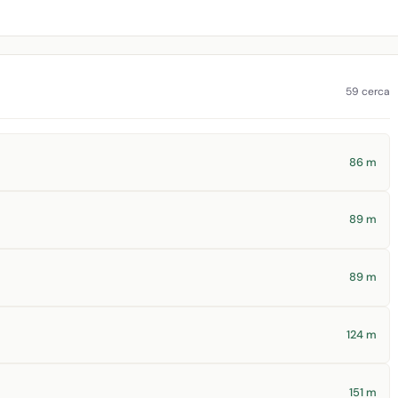
59 cerca
86 m
89 m
89 m
124 m
151 m