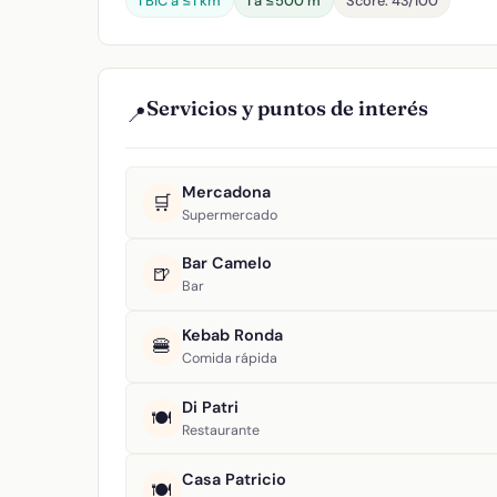
1 BIC a ≤1 km
1 a ≤500 m
Score: 43/100
Servicios y puntos de interés
📍
Mercadona
🛒
Supermercado
Bar Camelo
🍺
Bar
Kebab Ronda
🍔
Comida rápida
Di Patri
🍽️
Restaurante
Casa Patricio
🍽️