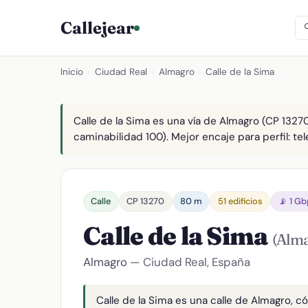
Callejear
Inicio
›
Ciudad Real
›
Almagro
›
Calle de la Sima
Calle de la Sima es una vía de Almagro (CP 13270
caminabilidad 100). Mejor encaje para perfil: tel
Calle
CP 13270
80 m
51 edificios
📡 1 G
Calle de la Sima
(Alm
Almagro
— Ciudad Real, España
Calle de la Sima es una calle de Almagro, có