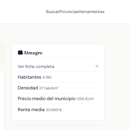
Buscar
Provincias
Herramientas
🏙️ Almagro
→
Ver ficha completa
Habitantes
9.190
Densidad
37 hab/km²
Precio medio del municipio
1256 €/m²
Renta media
30.689 €