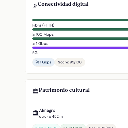
Conectividad digital
📡
Fibra (FTTH)
≥ 100 Mbps
≥ 1 Gbps
5G
🚀 1 Gbps
Score: 99/100
Patrimonio cultural
🏛️
Almagro
🏛️
otro · a 452 m