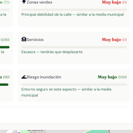
🌳
to
Muy bajo
Zonas verdes
(75)
(0)
a la
Principal debilidad de la calle — similar a la media municipal
🏥
o
Muy bajo
Servicios
(100)
(0)
 la
Escasos — tendrás que desplazarte
🌊
to
Muy bajo
Riesgo inundación
(99)
(100)
Entorno seguro en este aspecto — similar a la media
municipal