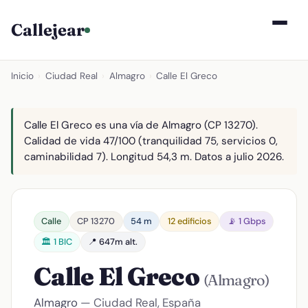
Callejear
Inicio
›
Ciudad Real
›
Almagro
›
Calle El Greco
Calle El Greco es una vía de Almagro (CP 13270).
Calidad de vida 47/100 (tranquilidad 75, servicios 0,
caminabilidad 7). Longitud 54,3 m. Datos a julio 2026.
Calle
CP 13270
54 m
12 edificios
📡 1 Gbps
🏛️ 1 BIC
📍 647m alt.
Calle El Greco
(Almagro)
Almagro
— Ciudad Real, España