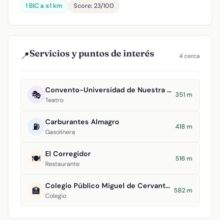
1 BIC a ≤1 km
Score: 23/100
Servicios y puntos de interés
📍
4 cerca
Convento-Universidad de Nuestra Señora del Rosario
🎭
351 m
Teatro
Carburantes Almagro
⛽
418 m
Gasolinera
El Corregidor
🍽️
516 m
Restaurante
Colegio Público Miguel de Cervantes Saavedra
🏫
582 m
Colegio