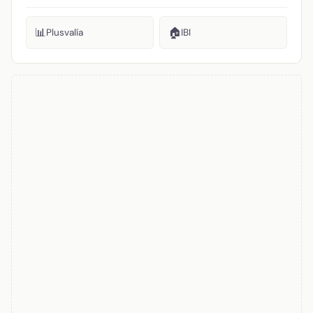
📊
🏠
Plusvalía
IBI