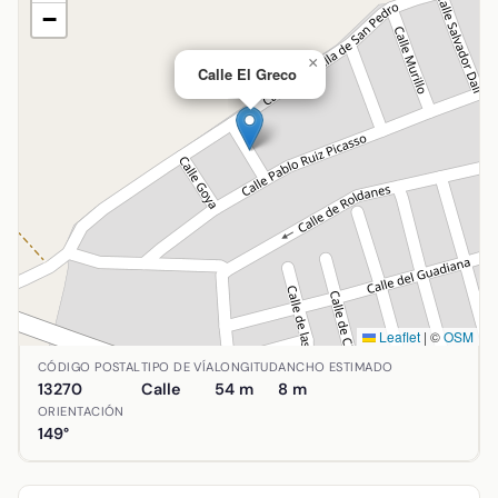
−
×
Calle El Greco
Leaflet
|
©
OSM
Ubicación de Calle El Greco en Almagro, Ciudad Real. Coo
CÓDIGO POSTAL
TIPO DE VÍA
LONGITUD
ANCHO ESTIMADO
13270
Calle
54 m
8 m
ORIENTACIÓN
149°