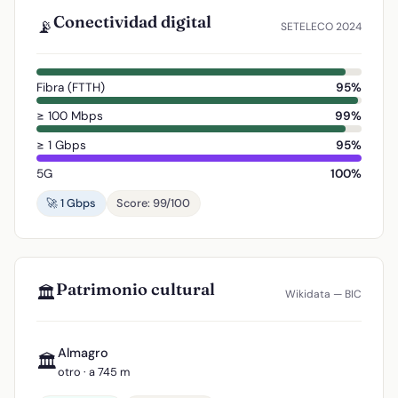
Conectividad digital
📡
SETELECO 2024
Fibra (FTTH)
95%
≥ 100 Mbps
99%
≥ 1 Gbps
95%
5G
100%
🚀 1 Gbps
Score: 99/100
Patrimonio cultural
🏛️
Wikidata — BIC
Almagro
🏛️
otro · a 745 m