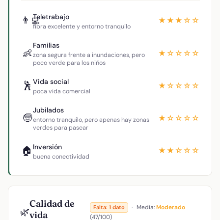
Teletrabajo
👨‍💻
★★★☆☆
fibra excelente y entorno tranquilo
Familias
👶
★☆☆☆☆
zona segura frente a inundaciones, pero
poco verde para los niños
Vida social
🕺
★☆☆☆☆
poca vida comercial
Jubilados
🧓
★☆☆☆☆
entorno tranquilo, pero apenas hay zonas
verdes para pasear
Inversión
🏠
★★☆☆☆
buena conectividad
Calidad de
·
Media:
Moderado
Falta: 1 dato
🌿
vida
(47/100)