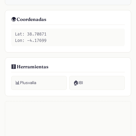
🌍 Coordenadas
Lat: 38.70871
Lon: -4.17699
🧮 Herramientas
📊
🏠
Plusvalía
IBI