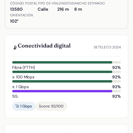
Ubicación de Calle Francisco Laso en Almodóvar del Campo,
CÓDIGO POSTAL
TIPO DE VÍA
LONGITUD
ANCHO ESTIMADO
13580
Calle
216 m
8 m
ORIENTACIÓN
102°
Conectividad digital
📡
SETELECO 2024
Fibra (FTTH)
92%
≥ 100 Mbps
92%
≥ 1 Gbps
92%
5G
92%
🚀 1 Gbps
Score: 92/100