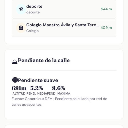
deporte
⚽
544 m
deporte
Colegio Maestro Ávila y Santa Teresa
🏫
409 m
Colegio
Pendiente de la calle
⛰️
🟡
Pendiente suave
681m
3.2%
8.6%
ALTITUD
PEND. MEDIA
PEND. MÁXIMA
Fuente: Copernicus DEM · Pendiente calculada por red de
calles adyacentes