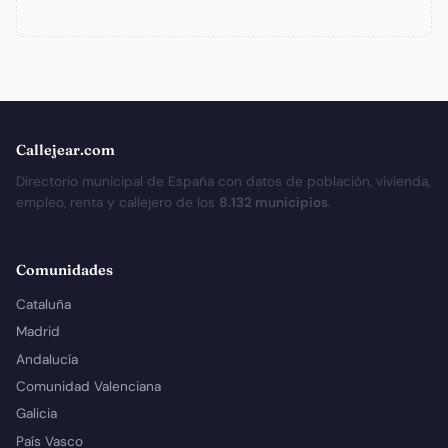
Callejear.com
Directorio municipal de España con datos de población, vivienda,
empleo, renta y callejero de los
8.132 municipios
.
Comunidades
Cataluña
Madrid
Andalucía
Comunidad Valenciana
Galicia
País Vasco