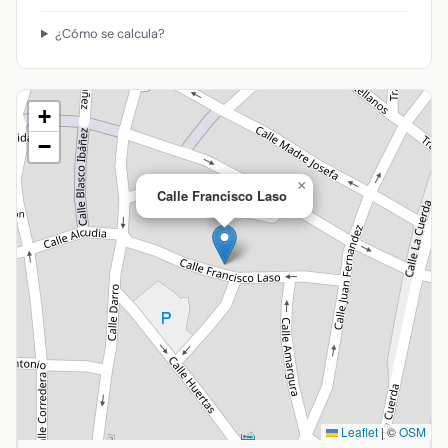
¿Cómo se calcula?
+
−
×
Calle Francisco Laso
Leaflet
|
©
OSM