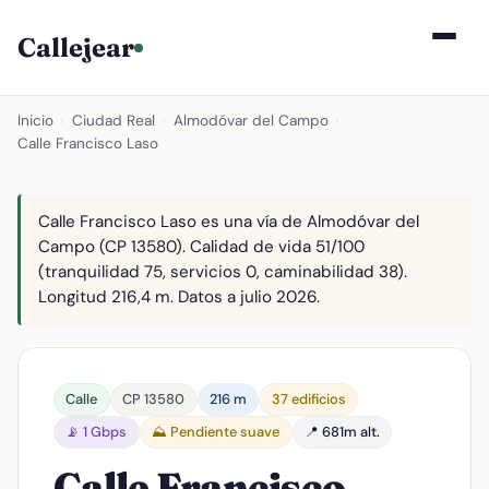
Callejear
Inicio
›
Ciudad Real
›
Almodóvar del Campo
›
Calle Francisco Laso
Calle Francisco Laso es una vía de Almodóvar del
Campo (CP 13580). Calidad de vida 51/100
(tranquilidad 75, servicios 0, caminabilidad 38).
Longitud 216,4 m. Datos a julio 2026.
Calle
CP 13580
216 m
37 edificios
📡 1 Gbps
⛰️ Pendiente suave
📍 681m alt.
Calle Francisco