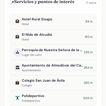
Servicios y puntos de interés
📍
17 cerca
Hotel Rural Sisapo
🏨
84 m
Hotel
El Nido de Alcudia
🏨
162 m
Hotel
Parroquia de Nuestra Señora de la Asunción
⛪
238 m
Lugar de culto
Ayuntamiento de Almodóvar del Campo
🏛️
264 m
Ayuntamiento
Colegio San Juan de Ávila
🏫
285 m
Colegio
Polideportivo
🏋️
504 m
Polideportivo