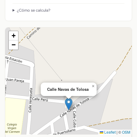
¿Cómo se calcula?
+
−
×
Calle Navas de Tolosa
Leaflet
|
©
OSM