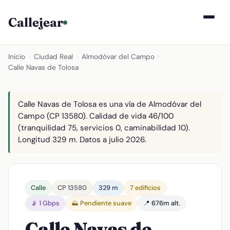
Callejear
Inicio
›
Ciudad Real
›
Almodóvar del Campo
›
Calle Navas de Tolosa
Calle Navas de Tolosa es una vía de Almodóvar del
Campo (CP 13580). Calidad de vida 46/100
(tranquilidad 75, servicios 0, caminabilidad 10).
Longitud 329 m. Datos a julio 2026.
Calle
CP 13580
329 m
7 edificios
📡 1 Gbps
⛰️ Pendiente suave
📍 676m alt.
Calle Navas de