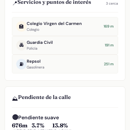
Servicios y puntos de interés
📍
3 cerca
Colegio Virgen del Carmen
🏫
169 m
Colegio
Guardia Civil
🚔
191 m
Policía
Repsol
⛽
251 m
Gasolinera
Pendiente de la calle
⛰️
🟡
Pendiente suave
676m
3.7%
13.8%