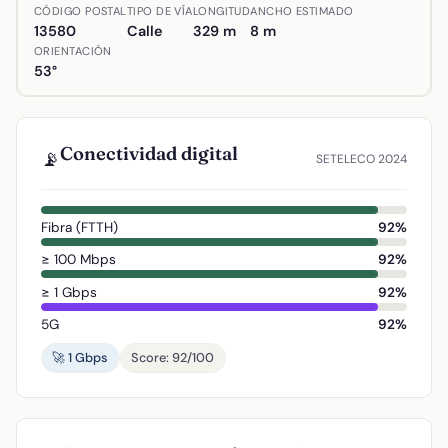
Ubicación de Calle Navas de Tolosa en Almodóvar del Cam
CÓDIGO POSTAL
TIPO DE VÍA
LONGITUD
ANCHO ESTIMADO
13580
Calle
329 m
8 m
ORIENTACIÓN
53°
Conectividad digital
📡
SETELECO 2024
Fibra (FTTH)
92%
≥ 100 Mbps
92%
≥ 1 Gbps
92%
5G
92%
🚀 1 Gbps
Score: 92/100