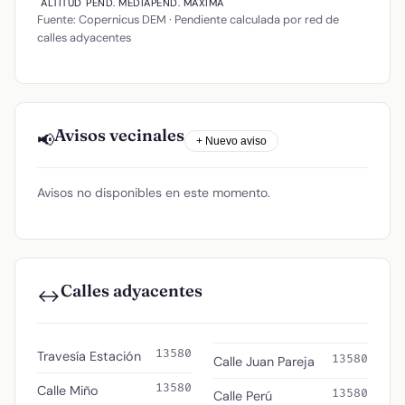
ALTITUD
PEND. MEDIA
PEND. MÁXIMA
Fuente: Copernicus DEM · Pendiente calculada por red de
calles adyacentes
Avisos vecinales
📢
+ Nuevo aviso
Avisos no disponibles en este momento.
Calles adyacentes
↔️
13580
Travesía Estación
13580
Calle Juan Pareja
13580
Calle Miño
13580
Calle Perú