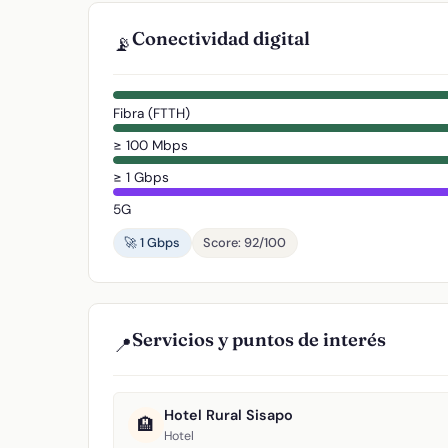
Conectividad digital
📡
Fibra (FTTH)
≥ 100 Mbps
≥ 1 Gbps
5G
🚀 1 Gbps
Score: 92/100
Servicios y puntos de interés
📍
Hotel Rural Sisapo
🏨
Hotel