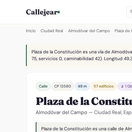
Callejear
Inicio
›
Ciudad Real
›
Almodóvar del Campo
›
Plaza de 
Plaza de la Constitución es una vía de Almodóv
75, servicios 0, caminabilidad 42). Longitud 49,3
Calle
CP 13580
49 m
57 edificios
📡 1 G
Plaza de la Consti
Almodóvar del Campo
— Ciudad Real, Es
Plaza de la Constitución es una calle de A