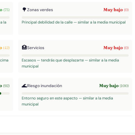
🌳
to
Muy bajo
Zonas verdes
(75)
(0)
a la
Principal debilidad de la calle — similar a la media municipal
🏥
do
Muy bajo
Servicios
(42)
(0)
ncima
Escasos — tendrás que desplazarte — similar a la media
municipal
🌊
to
Muy bajo
Riesgo inundación
(92)
(100)
Entorno seguro en este aspecto — similar a la media
municipal