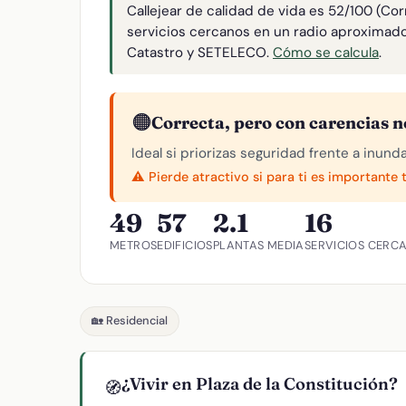
Callejear de calidad de vida es 52/100 (Co
servicios cercanos en un radio aproximad
Catastro y SETELECO.
Cómo se calcula
.
🟠
Correcta, pero con carencias n
Ideal si priorizas seguridad frente a inund
⚠️ Pierde atractivo si para ti es importante 
49
57
2.1
16
METROS
EDIFICIOS
PLANTAS MEDIA
SERVICIOS CERC
🏡 Residencial
¿Vivir en Plaza de la Constitución?
🧭