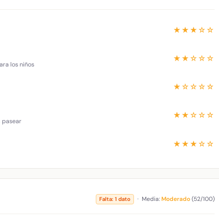
★★★☆☆
★★☆☆☆
ara los niños
★☆☆☆☆
★★☆☆☆
a pasear
★★★☆☆
·
Media:
Moderado
(52/100)
Falta: 1 dato