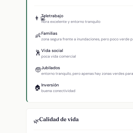
Teletrabajo
👨‍💻
fibra excelente y entorno tranquilo
Familias
👶
zona segura frente a inundaciones, pero poco verde p
Vida social
🕺
poca vida comercial
Jubilados
🧓
entorno tranquilo, pero apenas hay zonas verdes par
Inversión
🏠
buena conectividad
Calidad de vida
🌿