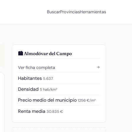
Buscar
Provincias
Herramientas
🏙️ Almodóvar del Campo
→
Ver ficha completa
Habitantes
5.637
Densidad
5 hab/km²
Precio medio del municipio
1256 €/m²
Renta media
30.835 €