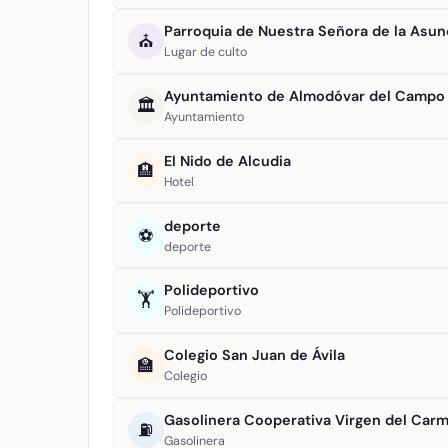
Parroquia de Nuestra Señora de la Asun
⛪
Lugar de culto
Ayuntamiento de Almodóvar del Campo
🏛️
Ayuntamiento
El Nido de Alcudia
🏨
Hotel
deporte
⚽
deporte
Polideportivo
🏋️
Polideportivo
Colegio San Juan de Ávila
🏫
Colegio
Gasolinera Cooperativa Virgen del Car
⛽
Gasolinera