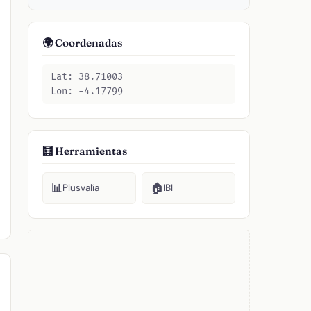
🌍 Coordenadas
Lat: 38.71003
Lon: -4.17799
🧮 Herramientas
📊
🏠
Plusvalía
IBI