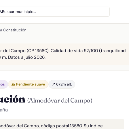
🔍
Buscar municipio...
la Constitución
ar del Campo (CP 13580). Calidad de vida 52/100 (tranquilidad
 m. Datos a julio 2026.
bps
⛰️ Pendiente suave
📍 672m alt.
tución
(Almodóvar del Campo)
paña
lmodóvar del Campo, código postal 13580. Su índice