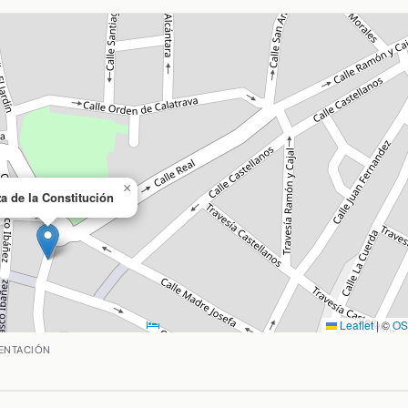
×
a de la Constitución
Leaflet
|
©
O
ar del Campo, Ciudad Real. Coordenadas: latitud 38.7100321,
ENTACIÓN