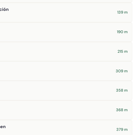
ción
139 m
190 m
215 m
309 m
358 m
368 m
men
379 m