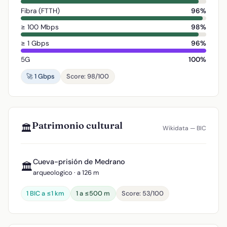
Fibra (FTTH)
96%
≥ 100 Mbps
98%
≥ 1 Gbps
96%
5G
100%
🚀 1 Gbps
Score: 98/100
Patrimonio cultural
🏛️
Wikidata — BIC
Cueva-prisión de Medrano
🏛️
arqueologico · a 126 m
1 BIC a ≤1 km
1 a ≤500 m
Score: 53/100