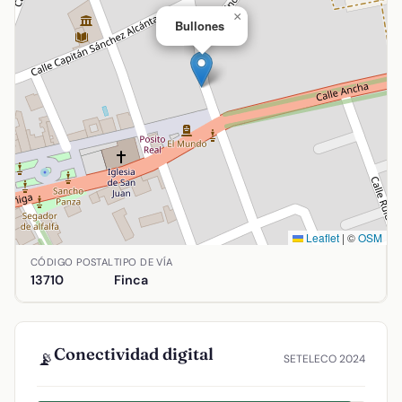
×
Bullones
Leaflet
|
©
OSM
Ubicación de Bullones en Argamasilla de Alba, Ciudad Real.
CÓDIGO POSTAL
TIPO DE VÍA
13710
Finca
Conectividad digital
📡
SETELECO 2024