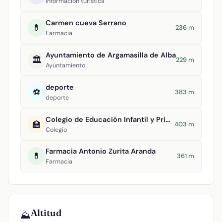
Información turística
Carmen cueva Serrano
💊
236 m
Farmacia
Ayuntamiento de Argamasilla de Alba
🏛️
229 m
Ayuntamiento
deporte
⚽
383 m
deporte
Colegio de Educación Infantil y Primaria Divino Maestro
🏫
403 m
Colegio
Farmacia Antonio Zurita Aranda
💊
361 m
Farmacia
Altitud
⛰️