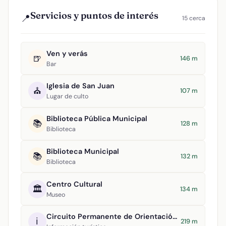
Servicios y puntos de interés
📍
15 cerca
Ven y verás
🍺
146 m
Bar
Iglesia de San Juan
⛪
107 m
Lugar de culto
Biblioteca Pública Municipal
📚
128 m
Biblioteca
Biblioteca Municipal
📚
132 m
Biblioteca
Centro Cultural
🏛️
134 m
Museo
Circuito Permanente de Orientación Argamasilla de Alba
ℹ️
219 m