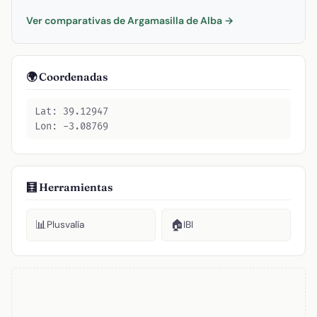
Ver comparativas de Argamasilla de Alba →
🌍 Coordenadas
Lat: 39.12947
Lon: -3.08769
🧮 Herramientas
📊
🏠
Plusvalía
IBI