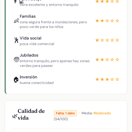
👨‍💻
★★★☆☆
fibra excelente y entorno tranquilo
Familias
👶
★★☆☆☆
zona segura frente a inundaciones, pero
poco verde para los niños
Vida social
🕺
★☆☆☆☆
poca vida comercial
Jubilados
🧓
★★☆☆☆
entorno tranquilo, pero apenas hay zonas
verdes para pasear
Inversión
🏠
★★★☆☆
buena conectividad
Calidad de
·
Media:
Moderado
Falta: 1 dato
🌿
vida
(54/100)