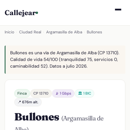
Callejear
Inicio
›
Ciudad Real
›
Argamasilla de Alba
›
Bullones
Bullones es una vía de Argamasilla de Alba (CP 13710).
Calidad de vida 54/100 (tranquilidad 75, servicios 0,
caminabilidad 52). Datos a julio 2026.
Finca
CP 13710
📡 1 Gbps
🏛️ 1 BIC
📍 676m alt.
Bullones
(Argamasilla de
Alba)