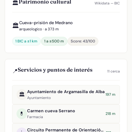
Patrimonio cultural
🏛️
Wikidata — BIC
Cueva-prisión de Medrano
🏛️
arqueologico · a 373 m
1 BIC a ≤1 km
1 a ≤500 m
Score: 43/100
Servicios y puntos de interés
📍
11 cerca
Ayuntamiento de Argamasilla de Alba
🏛️
197 m
Ayuntamiento
Carmen cueva Serrano
💊
218 m
Farmacia
Circuito Permanente de Orientación Argamasilla de Alba