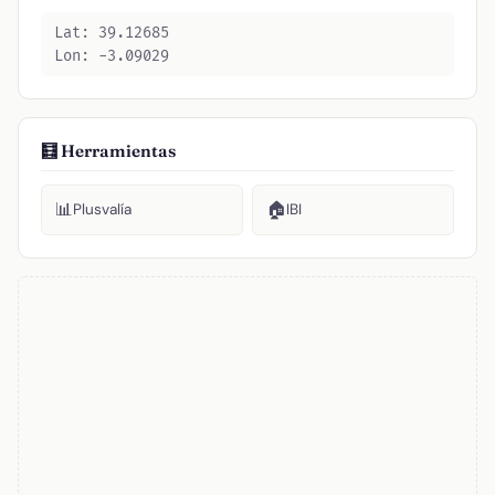
Lat: 39.12685
Lon: -3.09029
🧮 Herramientas
📊
🏠
Plusvalía
IBI