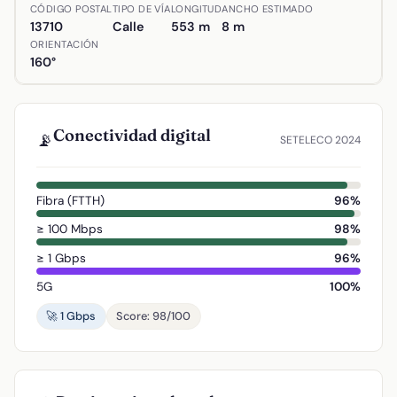
Ubicación de Calle Ángel Doctor en Argamasilla de Alba, 
CÓDIGO POSTAL
TIPO DE VÍA
LONGITUD
ANCHO ESTIMADO
13710
Calle
553 m
8 m
ORIENTACIÓN
160°
Conectividad digital
📡
SETELECO 2024
Fibra (FTTH)
96%
≥ 100 Mbps
98%
≥ 1 Gbps
96%
5G
100%
🚀 1 Gbps
Score: 98/100