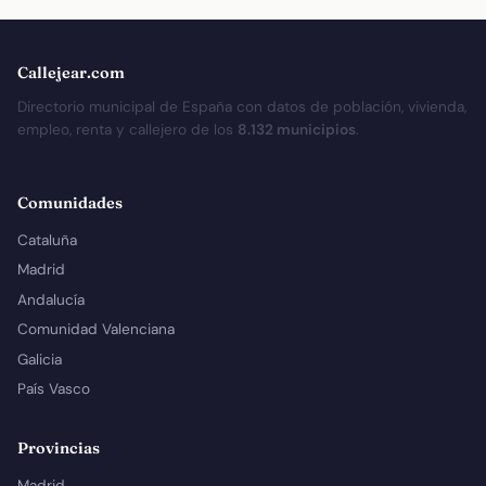
Callejear.com
Directorio municipal de España con datos de población, vivienda,
empleo, renta y callejero de los
8.132 municipios
.
Comunidades
Cataluña
Madrid
Andalucía
Comunidad Valenciana
Galicia
País Vasco
Provincias
Madrid