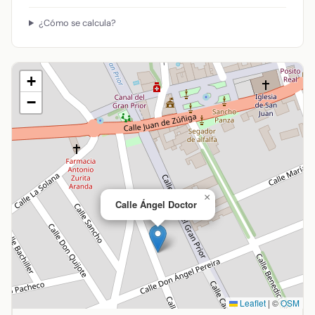
¿Cómo se calcula?
+
−
×
Calle Ángel Doctor
Leaflet
|
©
OSM