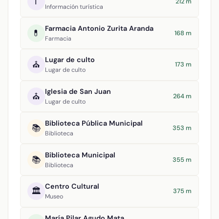
ℹ️
212 m
Información turística
Farmacia Antonio Zurita Aranda
💊
168 m
Farmacia
Lugar de culto
⛪
173 m
Lugar de culto
Iglesia de San Juan
⛪
264 m
Lugar de culto
Biblioteca Pública Municipal
📚
353 m
Biblioteca
Biblioteca Municipal
📚
355 m
Biblioteca
Centro Cultural
🏛️
375 m
Museo
María Pilar Agudo Mata