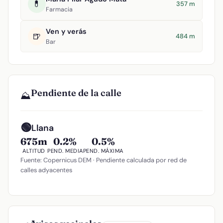
💊
357 m
Farmacia
Ven y verás
🍺
484 m
Bar
Pendiente de la calle
⛰️
🟢
Llana
675m
0.2%
0.5%
ALTITUD
PEND. MEDIA
PEND. MÁXIMA
Fuente: Copernicus DEM · Pendiente calculada por red de
calles adyacentes