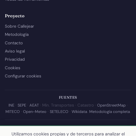
Proyecto
Sobre Callejear
Metodología
Contacto
Aviso legal
Privacidad
Cookies
Configurar cookies
FUENTES
INE
·
SEPE
·
AEAT
· Min. Transportes · Catastro ·
OpenStreetMap
·
MITECO
·
Open-Meteo
·
SETELECO
·
Wikidata
.
Metodología completa
.
© 2026 Callejear.com — Directorio municipal de España con datos
Utilizamos cookies propias y de terceros para analizar el
abiertos. Desarrollado y mantenido por
Yoel Castaño
.