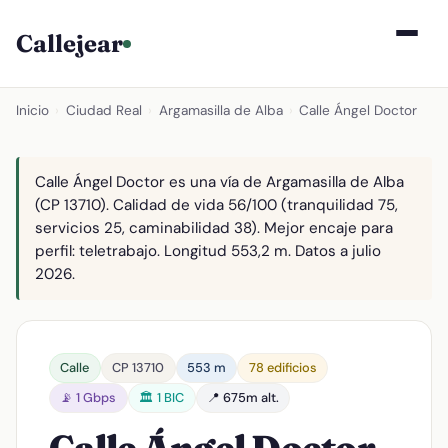
Callejear
Inicio
›
Ciudad Real
›
Argamasilla de Alba
›
Calle Ángel Doctor
Calle Ángel Doctor es una vía de Argamasilla de Alba
(CP 13710). Calidad de vida 56/100 (tranquilidad 75,
servicios 25, caminabilidad 38). Mejor encaje para
perfil: teletrabajo. Longitud 553,2 m. Datos a julio
2026.
Calle
CP 13710
553 m
78 edificios
📡 1 Gbps
🏛️ 1 BIC
📍 675m alt.