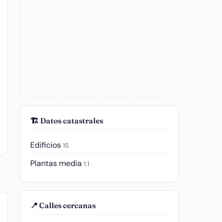
🏗️ Datos catastrales
Edificios
15
Plantas media
1.1
📍 Calles cercanas