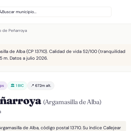
🔍
Buscar municipio...
lo de Peñarroya
silla de Alba (CP 13710). Calidad de vida 52/100 (tranquilidad
5 m. Datos a julio 2026.
bps
🏛️ 1 BIC
📍 672m alt.
Peñarroya
(Argamasilla de Alba)
a
Argamasilla de Alba, código postal 13710. Su índice Callejear