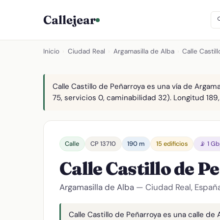
Callejear
Inicio
›
Ciudad Real
›
Argamasilla de Alba
›
Calle Castil
Calle Castillo de Peñarroya es una vía de Argama
75, servicios 0, caminabilidad 32). Longitud 189,
Calle
CP 13710
190 m
15 edificios
📡 1 G
Calle Castillo de 
Argamasilla de Alba
— Ciudad Real, Españ
Calle Castillo de Peñarroya es una calle de 