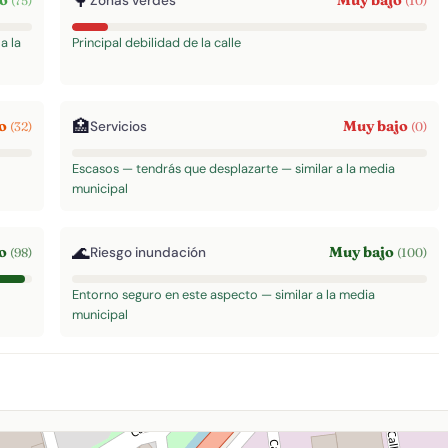
🌳
to
Muy bajo
Zonas verdes
(75)
(10)
a la
Principal debilidad de la calle
🏥
jo
Muy bajo
Servicios
(32)
(0)
Escasos — tendrás que desplazarte — similar a la media
municipal
🌊
to
Muy bajo
Riesgo inundación
(98)
(100)
Entorno seguro en este aspecto — similar a la media
municipal