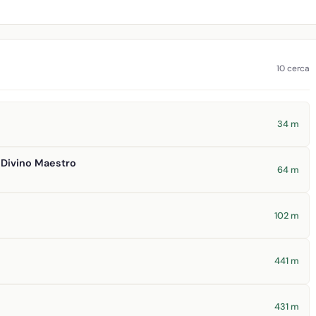
10 cerca
34 m
a Divino Maestro
64 m
102 m
441 m
431 m