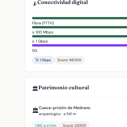
Conectividad digital
📡
Fibra (FTTH)
≥ 100 Mbps
≥ 1 Gbps
5G
🚀 1 Gbps
Score: 98/100
Patrimonio cultural
🏛️
Cueva-prisión de Medrano
🏛️
arqueologico · a 561 m
1 BIC a ≤1 km
Score: 23/100