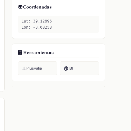
🌍 Coordenadas
Lat: 39.12896
Lon: -3.08258
🧮 Herramientas
📊
🏠
Plusvalía
IBI