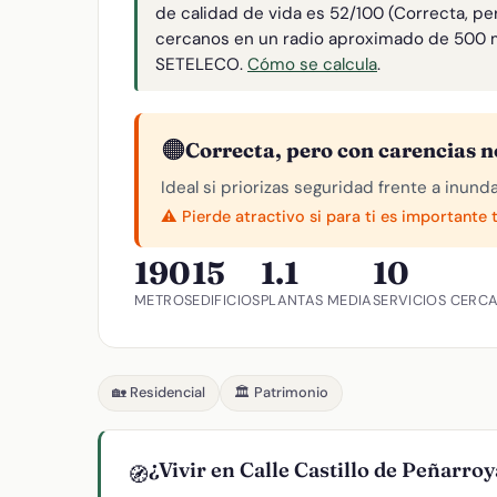
de calidad de vida es 52/100 (Correcta, pe
cercanos en un radio aproximado de 500 
SETELECO.
Cómo se calcula
.
🟠
Correcta, pero con carencias n
Ideal si priorizas seguridad frente a inund
⚠️ Pierde atractivo si para ti es importante 
190
15
1.1
10
METROS
EDIFICIOS
PLANTAS MEDIA
SERVICIOS CERC
🏡 Residencial
🏛️ Patrimonio
¿Vivir en Calle Castillo de Peñarro
🧭