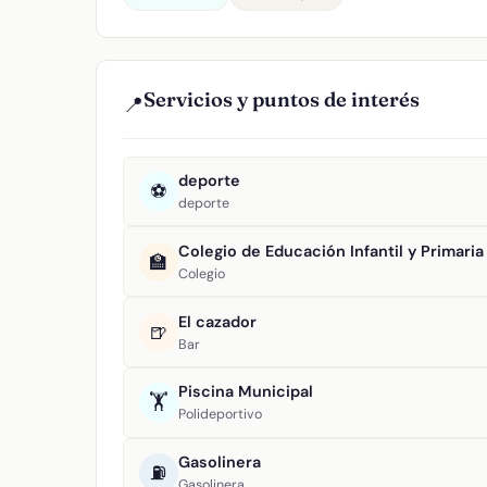
Servicios y puntos de interés
📍
deporte
⚽
deporte
Colegio de Educación Infantil y Primari
🏫
Colegio
El cazador
🍺
Bar
Piscina Municipal
🏋️
Polideportivo
Gasolinera
⛽
Gasolinera