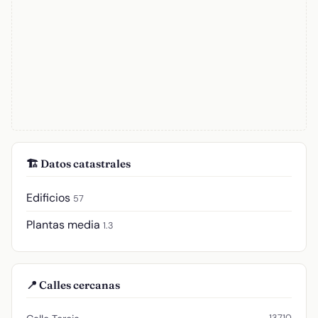
🏗️ Datos catastrales
Edificios
57
Plantas media
1.3
📍 Calles cercanas
13710