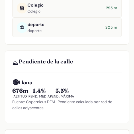
Colegio
🏫
295 m
Colegio
deporte
⚽
305 m
deporte
Pendiente de la calle
⛰️
🟢
Llana
676m
1.4%
3.5%
ALTITUD
PEND. MEDIA
PEND. MÁXIMA
Fuente: Copernicus DEM · Pendiente calculada por red de
calles adyacentes