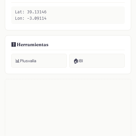
Lat: 39.13146
Lon: -3.09114
🧮 Herramientas
📊
🏠
Plusvalía
IBI