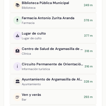
Biblioteca Pública Municipal
📚
249 m
Biblioteca
Farmacia Antonio Zurita Aranda
💊
378 m
Farmacia
Lugar de culto
⛪
377 m
Lugar de culto
Centro de Salud de Argamasilla de Alba
🏥
318 m
Clínica
Circuito Permanente de Orientación Argamasilla de Alba
ℹ️
316 m
Información turística
Ayuntamiento de Argamasilla de Alba
🏛️
328 m
Ayuntamiento
Ven y verás
🍺
293 m
Bar