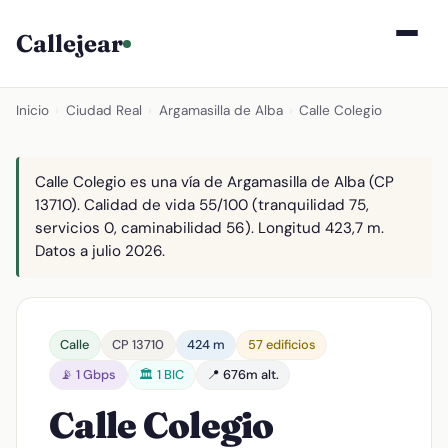
Callejear
Inicio
›
Ciudad Real
›
Argamasilla de Alba
›
Calle Colegio
Calle Colegio es una vía de Argamasilla de Alba (CP
13710). Calidad de vida 55/100 (tranquilidad 75,
servicios 0, caminabilidad 56). Longitud 423,7 m.
Datos a julio 2026.
Calle
CP 13710
424 m
57 edificios
📡 1 Gbps
🏛️ 1 BIC
📍 676m alt.
Calle Colegio