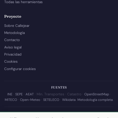
Todas las herramientas
Proyecto
Sobre Callejear
Metodología
Contacto
Aviso legal
Privacidad
Cookies
Configurar cookies
FUENTES
INE
·
SEPE
·
AEAT
· Min. Transportes · Catastro ·
OpenStreetMap
·
MITECO
·
Open-Meteo
·
SETELECO
·
Wikidata
.
Metodología completa
.
© 2026 Callejear.com — Directorio municipal de España con datos