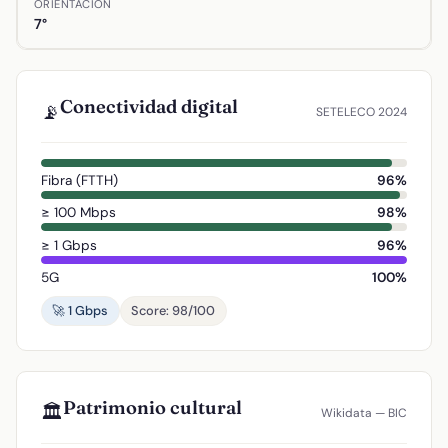
ORIENTACIÓN
7°
Conectividad digital
📡
SETELECO 2024
Fibra (FTTH)
96%
≥ 100 Mbps
98%
≥ 1 Gbps
96%
5G
100%
🚀 1 Gbps
Score: 98/100
Patrimonio cultural
🏛️
Wikidata — BIC