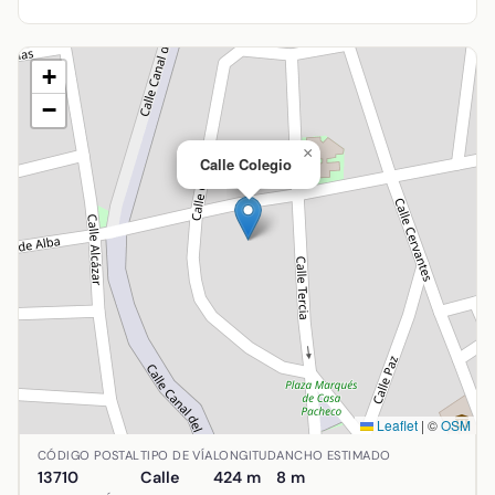
+
−
×
Calle Colegio
Leaflet
|
©
OSM
Ubicación de Calle Colegio en Argamasilla de Alba, Ciudad
CÓDIGO POSTAL
TIPO DE VÍA
LONGITUD
ANCHO ESTIMADO
13710
Calle
424 m
8 m