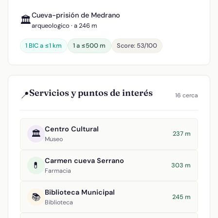
Cueva-prisión de Medrano
🏛️
arqueologico · a 246 m
1 BIC a ≤1 km
1 a ≤500 m
Score: 53/100
Servicios y puntos de interés
📍
16 cerca
Centro Cultural
🏛️
237 m
Museo
Carmen cueva Serrano
💊
303 m
Farmacia
Biblioteca Municipal
📚
245 m
Biblioteca