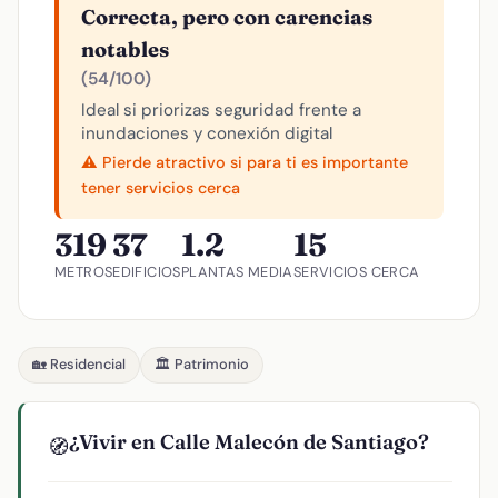
Correcta, pero con carencias
notables
(54/100)
Ideal si priorizas seguridad frente a
inundaciones y conexión digital
⚠️ Pierde atractivo si para ti es importante
tener servicios cerca
319
37
1.2
15
METROS
EDIFICIOS
PLANTAS MEDIA
SERVICIOS CERCA
🏡 Residencial
🏛️ Patrimonio
¿Vivir en Calle Malecón de Santiago?
🧭