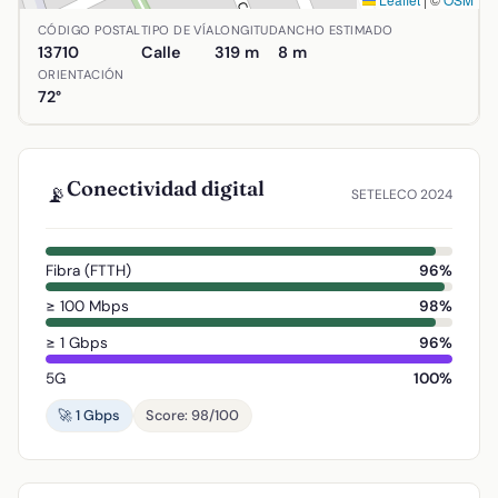
Ubicación de Calle Malecón de Santiago en Argamasilla de
CÓDIGO POSTAL
TIPO DE VÍA
LONGITUD
ANCHO ESTIMADO
13710
Calle
319 m
8 m
ORIENTACIÓN
72°
Conectividad digital
📡
SETELECO 2024
Fibra (FTTH)
96%
≥ 100 Mbps
98%
≥ 1 Gbps
96%
5G
100%
🚀 1 Gbps
Score: 98/100