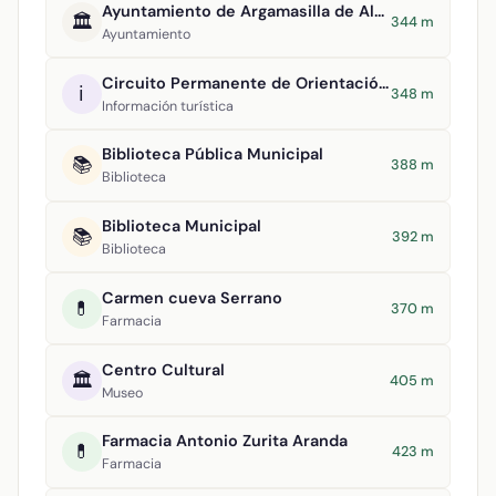
Ayuntamiento de Argamasilla de Alba
🏛️
344 m
Ayuntamiento
Circuito Permanente de Orientación Argamasilla de Alba
ℹ️
348 m
Información turística
Biblioteca Pública Municipal
📚
388 m
Biblioteca
Biblioteca Municipal
📚
392 m
Biblioteca
Carmen cueva Serrano
💊
370 m
Farmacia
Centro Cultural
🏛️
405 m
Museo
Farmacia Antonio Zurita Aranda
💊
423 m
Farmacia