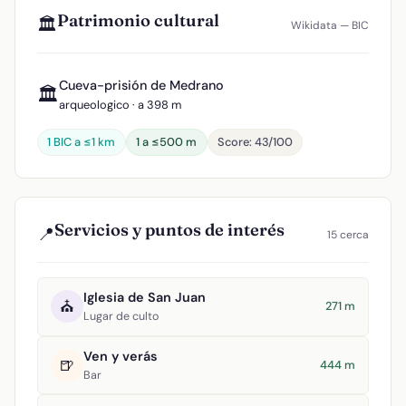
Patrimonio cultural
🏛️
Wikidata — BIC
Cueva-prisión de Medrano
🏛️
arqueologico · a 398 m
1 BIC a ≤1 km
1 a ≤500 m
Score: 43/100
Servicios y puntos de interés
📍
15 cerca
Iglesia de San Juan
⛪
271 m
Lugar de culto
Ven y verás
🍺
444 m
Bar