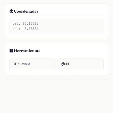
🌍 Coordenadas
Lat: 39.12687
Lon: -3.08681
🧮 Herramientas
📊
🏠
Plusvalía
IBI