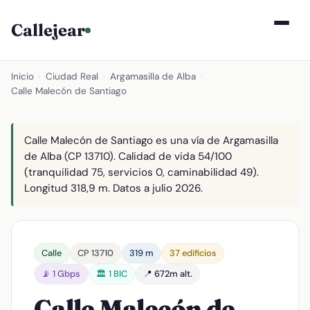
Callejear
Inicio
›
Ciudad Real
›
Argamasilla de Alba
›
Calle Malecón de Santiago
Calle Malecón de Santiago es una vía de Argamasilla
de Alba (CP 13710). Calidad de vida 54/100
(tranquilidad 75, servicios 0, caminabilidad 49).
Longitud 318,9 m. Datos a julio 2026.
Calle
CP 13710
319 m
37 edificios
📡 1 Gbps
🏛️ 1 BIC
📍 672m alt.
Calle Malecón de