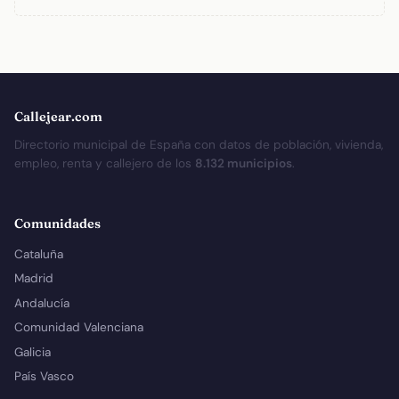
Callejear.com
Directorio municipal de España con datos de población, vivienda,
empleo, renta y callejero de los
8.132 municipios
.
Comunidades
Cataluña
Madrid
Andalucía
Comunidad Valenciana
Galicia
País Vasco