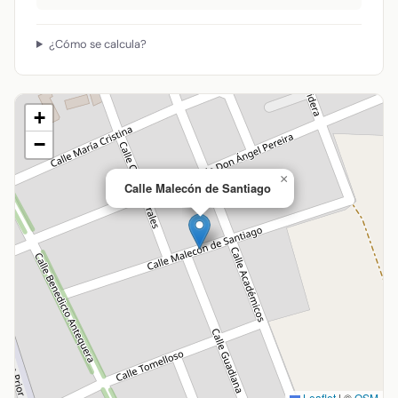
¿Cómo se calcula?
+
−
×
Calle Malecón de Santiago
Leaflet
|
©
OSM