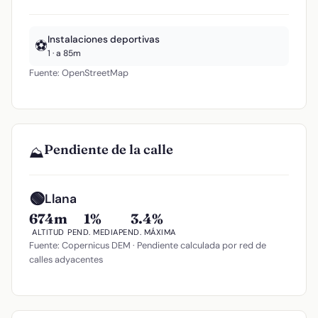
Instalaciones deportivas
⚽
1 · a 85m
Fuente: OpenStreetMap
Pendiente de la calle
⛰️
🟢
Llana
674m
1%
3.4%
ALTITUD
PEND. MEDIA
PEND. MÁXIMA
Fuente: Copernicus DEM · Pendiente calculada por red de
calles adyacentes