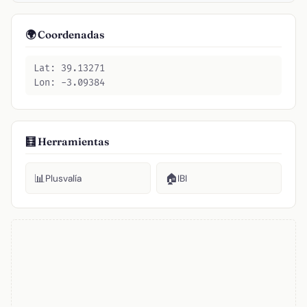
🌍 Coordenadas
Lat: 39.13271
Lon: -3.09384
🧮 Herramientas
📊
🏠
Plusvalía
IBI