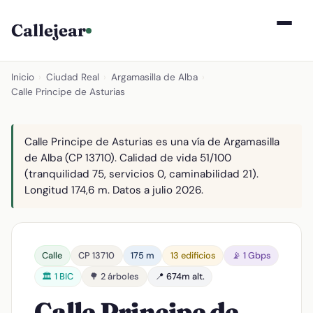
Callejear
Inicio
›
Ciudad Real
›
Argamasilla de Alba
›
Calle Principe de Asturias
Calle Principe de Asturias es una vía de Argamasilla
de Alba (CP 13710). Calidad de vida 51/100
(tranquilidad 75, servicios 0, caminabilidad 21).
Longitud 174,6 m. Datos a julio 2026.
Calle
CP 13710
175 m
13 edificios
📡 1 Gbps
🏛️ 1 BIC
🌳 2 árboles
📍 674m alt.
Calle Principe de