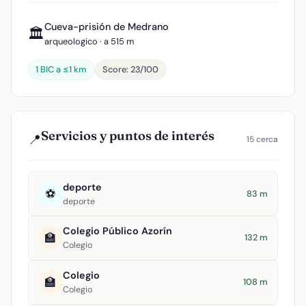
Cueva-prisión de Medrano
🏛️
arqueologico · a 515 m
1 BIC a ≤1 km
Score: 23/100
Servicios y puntos de interés
📍
15 cerca
deporte
⚽
83 m
deporte
Colegio Público Azorín
🏫
132 m
Colegio
Colegio
🏫
108 m
Colegio