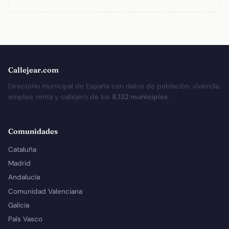
Callejear.com
Directorio municipal de España con datos de población, vivienda,
empleo, renta y callejero de los
8.132 municipios
.
Comunidades
Cataluña
Madrid
Andalucía
Comunidad Valenciana
Galicia
País Vasco