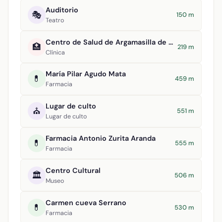
Auditorio
🎭
150 m
Teatro
Centro de Salud de Argamasilla de Alba
🏥
219 m
Clínica
María Pilar Agudo Mata
💊
459 m
Farmacia
Lugar de culto
⛪
551 m
Lugar de culto
Farmacia Antonio Zurita Aranda
💊
555 m
Farmacia
Centro Cultural
🏛️
506 m
Museo
Carmen cueva Serrano
💊
530 m
Farmacia