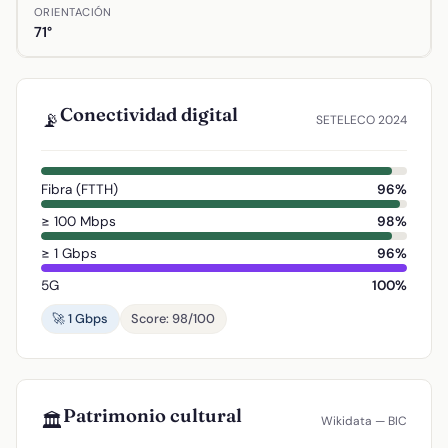
ORIENTACIÓN
71°
Conectividad digital
📡
SETELECO 2024
Fibra (FTTH)
96%
≥ 100 Mbps
98%
≥ 1 Gbps
96%
5G
100%
🚀 1 Gbps
Score: 98/100
Patrimonio cultural
🏛️
Wikidata — BIC