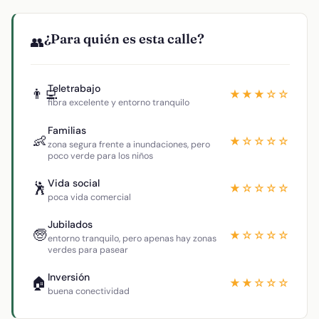
¿Para quién es esta calle?
👥
Teletrabajo
👨‍💻
★★★☆☆
fibra excelente y entorno tranquilo
Familias
👶
★☆☆☆☆
zona segura frente a inundaciones, pero
poco verde para los niños
Vida social
🕺
★☆☆☆☆
poca vida comercial
Jubilados
🧓
★☆☆☆☆
entorno tranquilo, pero apenas hay zonas
verdes para pasear
Inversión
🏠
★★☆☆☆
buena conectividad