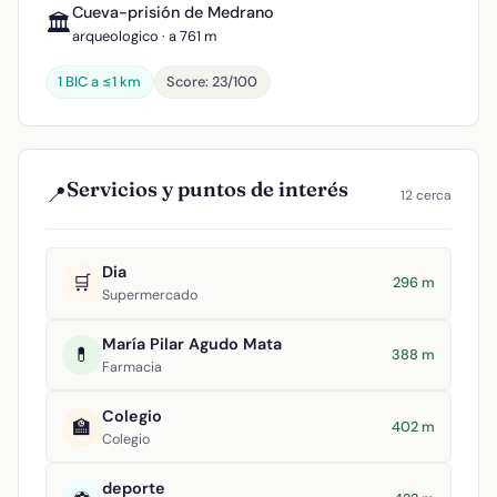
Cueva-prisión de Medrano
🏛️
arqueologico · a 761 m
1 BIC a ≤1 km
Score: 23/100
Servicios y puntos de interés
📍
12 cerca
Dia
🛒
296 m
Supermercado
María Pilar Agudo Mata
💊
388 m
Farmacia
Colegio
🏫
402 m
Colegio
deporte