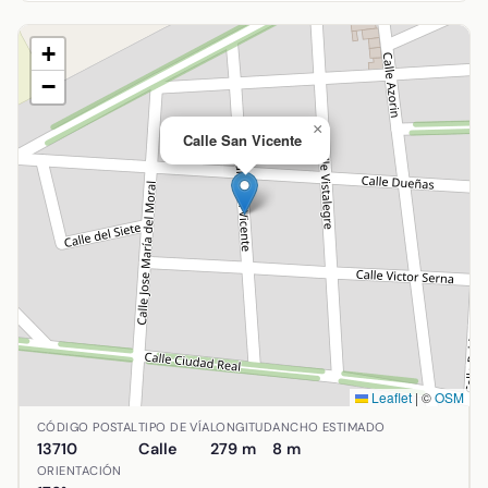
+
−
×
Calle San Vicente
Leaflet
|
©
OSM
Ubicación de Calle San Vicente en Argamasilla de Alba, Ci
CÓDIGO POSTAL
TIPO DE VÍA
LONGITUD
ANCHO ESTIMADO
13710
Calle
279 m
8 m
ORIENTACIÓN