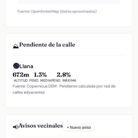
Fuente: OpenStreetMap (datos aproximados)
Pendiente de la calle
⛰️
🟢
Llana
672m
1.3%
2.8%
ALTITUD
PEND. MEDIA
PEND. MÁXIMA
Fuente: Copernicus DEM · Pendiente calculada por red de
calles adyacentes
Avisos vecinales
📢
+ Nuevo aviso