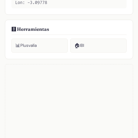
Lon: -3.09778
🧮 Herramientas
📊
🏠
Plusvalía
IBI