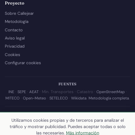
Proyecto
Sobre Callejear
Metodología
Contacto
Aviso legal
Privacidad
Cookies
Configurar cookies
FUENTES
INE
·
SEPE
·
AEAT
· Min. Transportes · Catastro ·
OpenStreetMap
·
MITECO
·
Open-Meteo
·
SETELECO
·
Wikidata
.
Metodología completa
.
© 2026 Callejear.com — Directorio municipal de España con datos
Utilizamos cookies propias y de terceros para analizar el
abiertos. Desarrollado y mantenido por
Yoel Castaño
.
tráfico y mostrar publicidad. Puedes aceptar todas o solo
Última actualización de esta página:
10 de julio de 2026
·
Cómo
las necesarias.
Más información