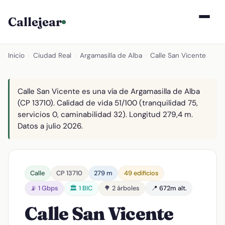
Callejear
Inicio
›
Ciudad Real
›
Argamasilla de Alba
›
Calle San Vicente
Calle San Vicente es una vía de Argamasilla de Alba
(CP 13710). Calidad de vida 51/100 (tranquilidad 75,
servicios 0, caminabilidad 32). Longitud 279,4 m.
Datos a julio 2026.
Calle
CP 13710
279 m
49 edificios
📡 1 Gbps
🏛️ 1 BIC
🌳 2 árboles
📍 672m alt.
Calle San Vicente