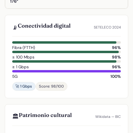
176°
Conectividad digital
📡
SETELECO 2024
Fibra (FTTH)
96%
≥ 100 Mbps
98%
≥ 1 Gbps
96%
5G
100%
🚀 1 Gbps
Score: 98/100
Patrimonio cultural
🏛️
Wikidata — BIC