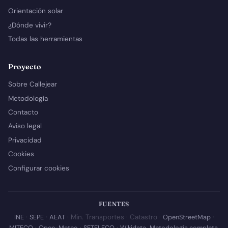
Orientación solar
¿Dónde vivir?
Todas las herramientas
Proyecto
Sobre Callejear
Metodología
Contacto
Aviso legal
Privacidad
Cookies
Configurar cookies
FUENTES
INE
·
SEPE
·
AEAT
· Min. Transportes · Catastro ·
OpenStreetMap
·
MITECO
·
Open-Meteo
·
SETELECO
·
Wikidata
.
Metodología completa
.