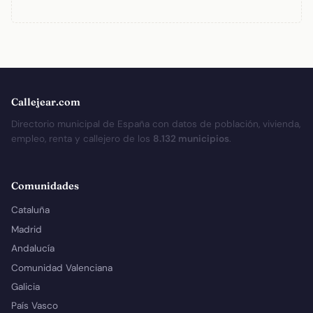
Callejear.com
Directorio municipal de España con datos de población, vivienda,
empleo, renta y callejero de los
8.132 municipios
.
Comunidades
Cataluña
Madrid
Andalucía
Comunidad Valenciana
Galicia
País Vasco