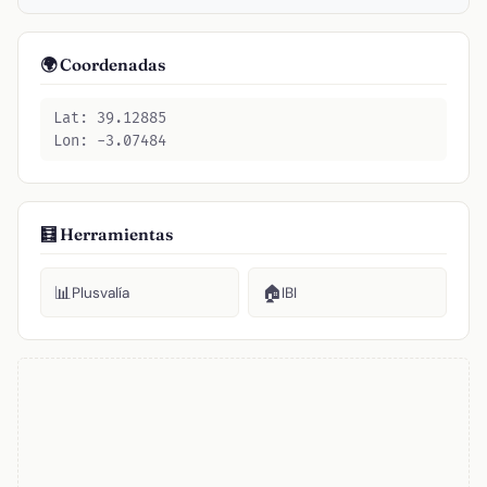
🌍 Coordenadas
Lat: 39.12885
Lon: -3.07484
🧮 Herramientas
📊
🏠
Plusvalía
IBI