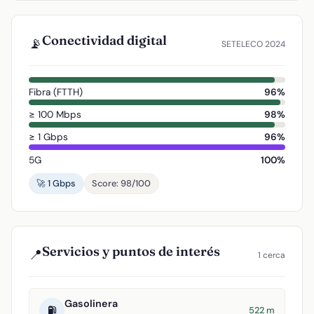
Conectividad digital
📡
SETELECO 2024
Fibra (FTTH)
96%
≥ 100 Mbps
98%
≥ 1 Gbps
96%
5G
100%
🚀 1 Gbps
Score: 98/100
Servicios y puntos de interés
📍
1 cerca
Gasolinera
⛽
522 m