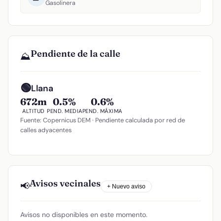
Gasolinera
Pendiente de la calle
⛰️
🟢
Llana
672m
0.5%
0.6%
ALTITUD
PEND. MEDIA
PEND. MÁXIMA
Fuente: Copernicus DEM · Pendiente calculada por red de
calles adyacentes
Avisos vecinales
📢
+ Nuevo aviso
Avisos no disponibles en este momento.