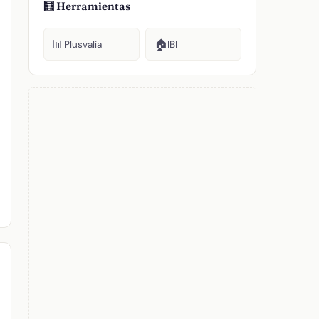
🧮 Herramientas
📊
🏠
Plusvalía
IBI