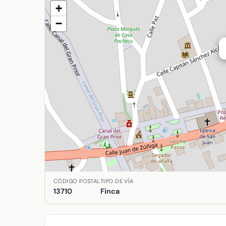
+
−
Ubicación de Casa del Cura en Argamasilla de Alb
CÓDIGO POSTAL
TIPO DE VÍA
13710
Finca