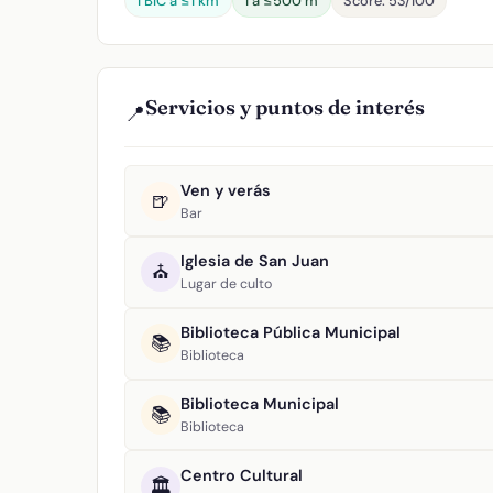
1 BIC a ≤1 km
1 a ≤500 m
Score: 53/100
Servicios y puntos de interés
📍
Ven y verás
🍺
Bar
Iglesia de San Juan
⛪
Lugar de culto
Biblioteca Pública Municipal
📚
Biblioteca
Biblioteca Municipal
📚
Biblioteca
Centro Cultural
🏛️