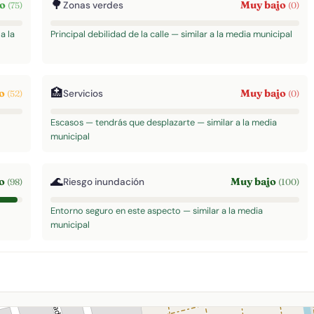
🌳
to
Muy bajo
Zonas verdes
(75)
(0)
a la
Principal debilidad de la calle — similar a la media municipal
🏥
do
Muy bajo
Servicios
(52)
(0)
Escasos — tendrás que desplazarte — similar a la media
municipal
🌊
to
Muy bajo
Riesgo inundación
(98)
(100)
Entorno seguro en este aspecto — similar a la media
municipal