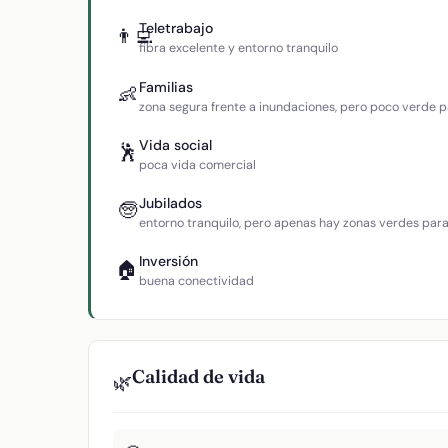
Teletrabajo
👨‍💻
fibra excelente y entorno tranquilo
Familias
👶
zona segura frente a inundaciones, pero poco verde p
Vida social
🕺
poca vida comercial
Jubilados
🧓
entorno tranquilo, pero apenas hay zonas verdes par
Inversión
🏠
buena conectividad
Calidad de vida
🌿