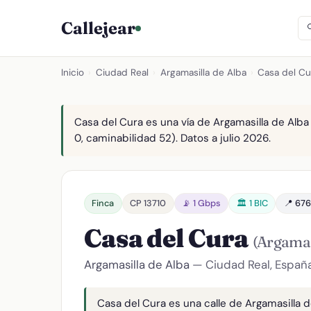
Callejear
Inicio
›
Ciudad Real
›
Argamasilla de Alba
›
Casa del Cu
Casa del Cura es una vía de Argamasilla de Alba 
0, caminabilidad 52). Datos a julio 2026.
Finca
CP 13710
📡 1 Gbps
🏛️ 1 BIC
📍 676
Casa del Cura
(Argamas
Argamasilla de Alba
— Ciudad Real, Españ
Casa del Cura es una calle de Argamasilla de