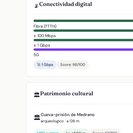
Conectividad digital
📡
Fibra (FTTH)
≥ 100 Mbps
≥ 1 Gbps
5G
🚀 1 Gbps
Score: 98/100
Patrimonio cultural
🏛️
Cueva-prisión de Medrano
🏛️
arqueologico · a 126 m