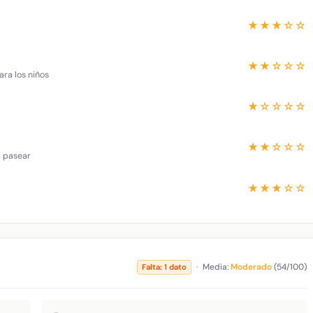
★★★☆☆
★★☆☆☆
ara los niños
★☆☆☆☆
★★☆☆☆
a pasear
★★★☆☆
·
Media:
Moderado
(54/100)
Falta: 1 dato