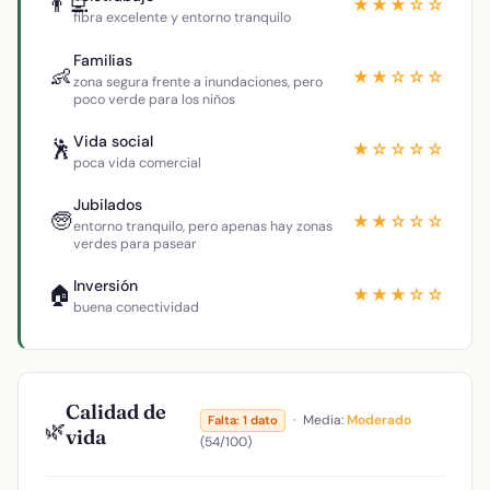
👨‍💻
★★★☆☆
fibra excelente y entorno tranquilo
Familias
👶
★★☆☆☆
zona segura frente a inundaciones, pero
poco verde para los niños
Vida social
🕺
★☆☆☆☆
poca vida comercial
Jubilados
🧓
★★☆☆☆
entorno tranquilo, pero apenas hay zonas
verdes para pasear
Inversión
🏠
★★★☆☆
buena conectividad
Calidad de
·
Media:
Moderado
Falta: 1 dato
🌿
vida
(54/100)