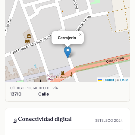
×
Cerrajeria
Leaflet
|
©
OSM
Ubicación de Cerrajeria en Argamasilla de Alba, Ciudad Rea
CÓDIGO POSTAL
TIPO DE VÍA
13710
Calle
Conectividad digital
📡
SETELECO 2024