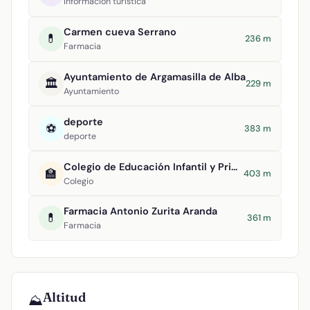
Información turística
Carmen cueva Serrano
💊
236 m
Farmacia
Ayuntamiento de Argamasilla de Alba
🏛️
229 m
Ayuntamiento
deporte
⚽
383 m
deporte
Colegio de Educación Infantil y Primaria Divino Maestro
🏫
403 m
Colegio
Farmacia Antonio Zurita Aranda
💊
361 m
Farmacia
Altitud
⛰️