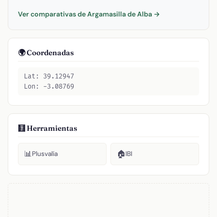
Ver comparativas de Argamasilla de Alba →
🌍 Coordenadas
Lat: 39.12947
Lon: -3.08769
🧮 Herramientas
📊
🏠
Plusvalía
IBI