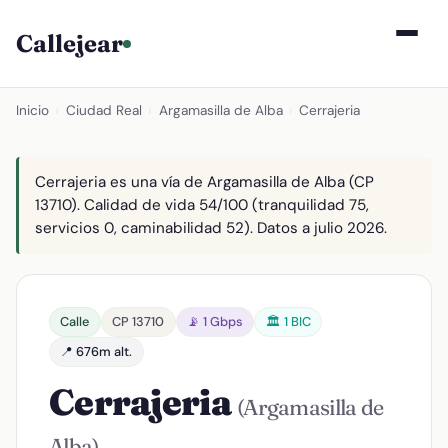
Callejear
Inicio
›
Ciudad Real
›
Argamasilla de Alba
›
Cerrajeria
Cerrajeria es una vía de Argamasilla de Alba (CP
13710). Calidad de vida 54/100 (tranquilidad 75,
servicios 0, caminabilidad 52). Datos a julio 2026.
Calle
CP 13710
📡 1 Gbps
🏛️ 1 BIC
📍 676m alt.
Cerrajeria
(Argamasilla de
Alba)