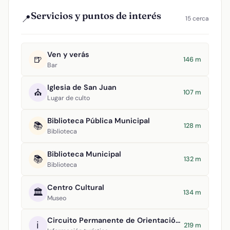
Servicios y puntos de interés
📍
15 cerca
Ven y verás
🍺
146 m
Bar
Iglesia de San Juan
⛪
107 m
Lugar de culto
Biblioteca Pública Municipal
📚
128 m
Biblioteca
Biblioteca Municipal
📚
132 m
Biblioteca
Centro Cultural
🏛️
134 m
Museo
Circuito Permanente de Orientación Argamasilla de Alba
ℹ️
219 m