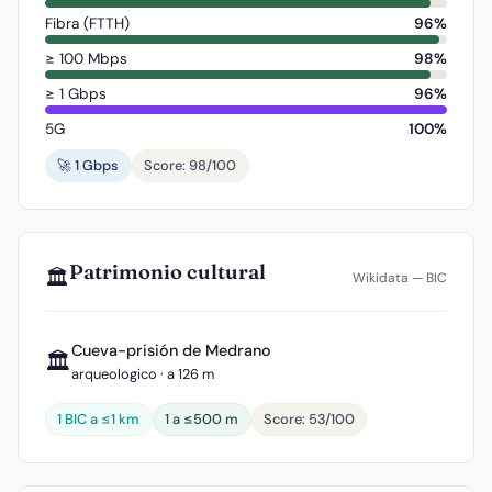
Fibra (FTTH)
96%
≥ 100 Mbps
98%
≥ 1 Gbps
96%
5G
100%
🚀 1 Gbps
Score: 98/100
Patrimonio cultural
🏛️
Wikidata — BIC
Cueva-prisión de Medrano
🏛️
arqueologico · a 126 m
1 BIC a ≤1 km
1 a ≤500 m
Score: 53/100