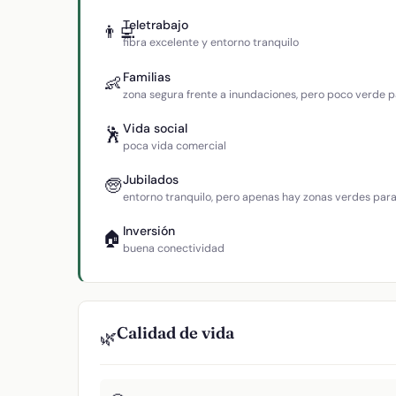
Teletrabajo
👨‍💻
fibra excelente y entorno tranquilo
Familias
👶
zona segura frente a inundaciones, pero poco verde p
Vida social
🕺
poca vida comercial
Jubilados
🧓
entorno tranquilo, pero apenas hay zonas verdes par
Inversión
🏠
buena conectividad
Calidad de vida
🌿