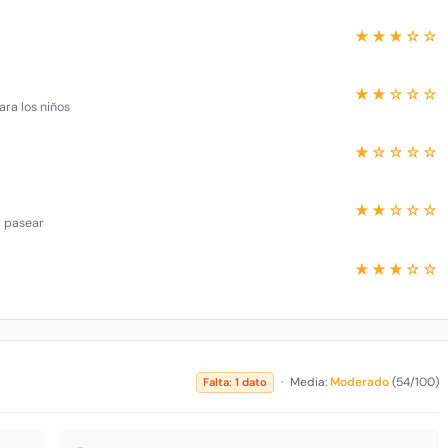
★★★☆☆
★★☆☆☆
ara los niños
★☆☆☆☆
★★☆☆☆
a pasear
★★★☆☆
·
Media:
Moderado
(54/100)
Falta: 1 dato