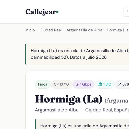
Callejear
Inicio
›
Ciudad Real
›
Argamasilla de Alba
›
Hormiga (La
Hormiga (La) es una vía de Argamasilla de Alba (
caminabilidad 52). Datos a julio 2026.
Finca
CP 13710
📡 1 Gbps
🏛️ 1 BIC
📍 676
Hormiga (La)
(Argamas
Argamasilla de Alba
— Ciudad Real, Españ
Hormiga (La) es una calle de Argamasilla de 