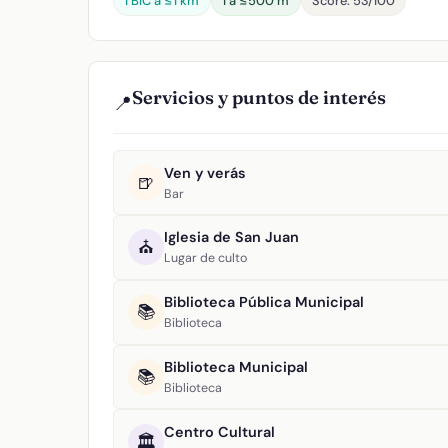
1 BIC a ≤1 km
1 a ≤500 m
Score: 53/100
Servicios y puntos de interés
📍
Ven y verás
🍺
Bar
Iglesia de San Juan
⛪
Lugar de culto
Biblioteca Pública Municipal
📚
Biblioteca
Biblioteca Municipal
📚
Biblioteca
Centro Cultural
🏛️