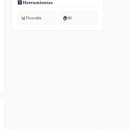
🧮 Herramientas
📊
🏠
Plusvalía
IBI