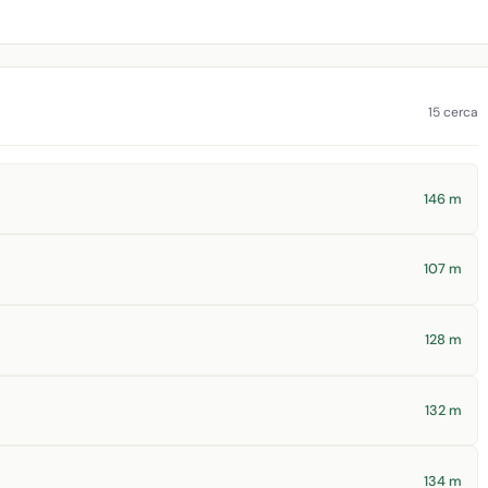
15 cerca
146 m
107 m
128 m
132 m
134 m