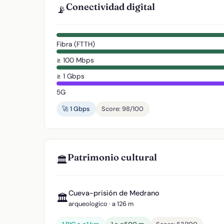
Conectividad digital
📡
Fibra (FTTH)
≥ 100 Mbps
≥ 1 Gbps
5G
🚀 1 Gbps
Score: 98/100
Patrimonio cultural
🏛️
Cueva-prisión de Medrano
🏛️
arqueologico · a 126 m