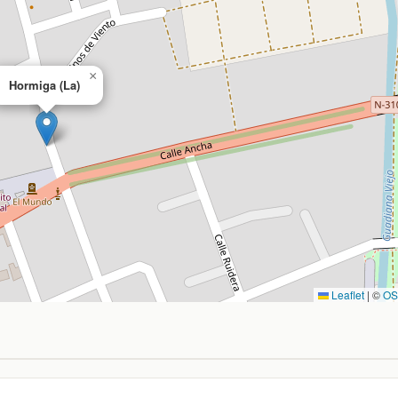
×
Hormiga (La)
Leaflet
|
©
O
, Ciudad Real. Coordenadas: latitud 39.129474, longitud -3.0