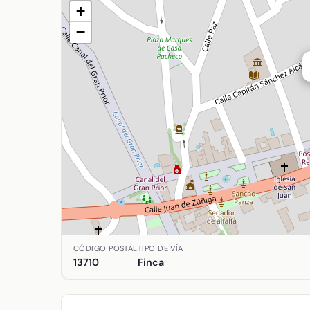
+
−
Ubicación de Hormiga (La) en Argamasilla de Alba
CÓDIGO POSTAL
TIPO DE VÍA
13710
Finca