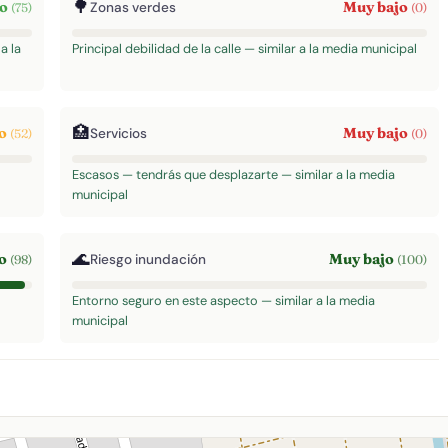
🌳
to
Muy bajo
Zonas verdes
(75)
(0)
a la
Principal debilidad de la calle — similar a la media municipal
🏥
do
Muy bajo
Servicios
(52)
(0)
Escasos — tendrás que desplazarte — similar a la media
municipal
🌊
to
Muy bajo
Riesgo inundación
(98)
(100)
Entorno seguro en este aspecto — similar a la media
municipal