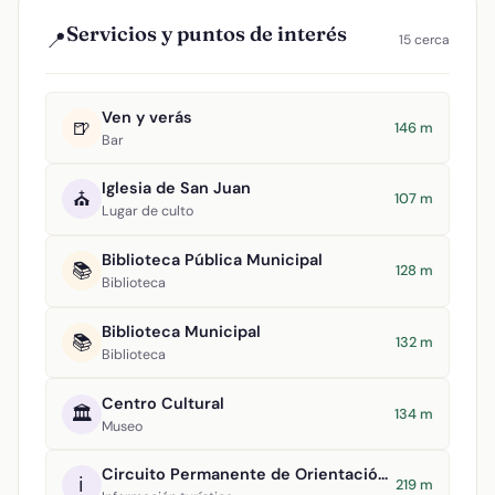
Servicios y puntos de interés
📍
15 cerca
Ven y verás
🍺
146 m
Bar
Iglesia de San Juan
⛪
107 m
Lugar de culto
Biblioteca Pública Municipal
📚
128 m
Biblioteca
Biblioteca Municipal
📚
132 m
Biblioteca
Centro Cultural
🏛️
134 m
Museo
Circuito Permanente de Orientación Argamasilla de Alba
ℹ️
219 m