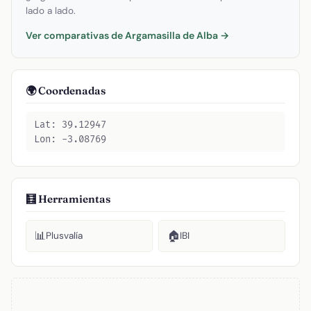
lado a lado.
Ver comparativas de Argamasilla de Alba →
🌍 Coordenadas
Lat: 39.12947
Lon: -3.08769
🧮 Herramientas
📊
🏠
Plusvalía
IBI