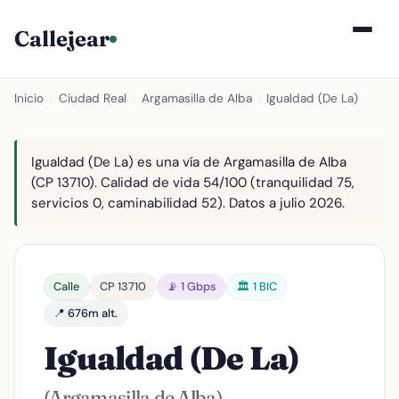
Callejear
Inicio
›
Ciudad Real
›
Argamasilla de Alba
›
Igualdad (De La)
Igualdad (De La) es una vía de Argamasilla de Alba
(CP 13710). Calidad de vida 54/100 (tranquilidad 75,
servicios 0, caminabilidad 52). Datos a julio 2026.
Calle
CP 13710
📡 1 Gbps
🏛️ 1 BIC
📍 676m alt.
Igualdad (De La)
(Argamasilla de Alba)