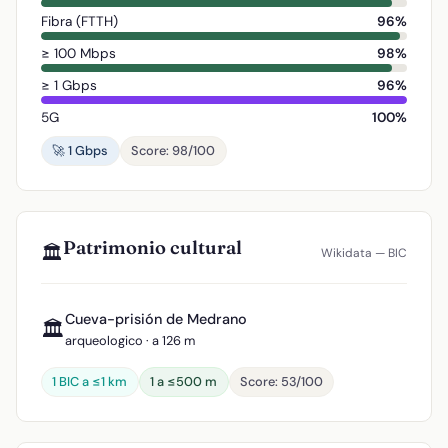
Fibra (FTTH)
96%
≥ 100 Mbps
98%
≥ 1 Gbps
96%
5G
100%
🚀 1 Gbps
Score: 98/100
Patrimonio cultural
🏛️
Wikidata — BIC
Cueva-prisión de Medrano
🏛️
arqueologico · a 126 m
1 BIC a ≤1 km
1 a ≤500 m
Score: 53/100