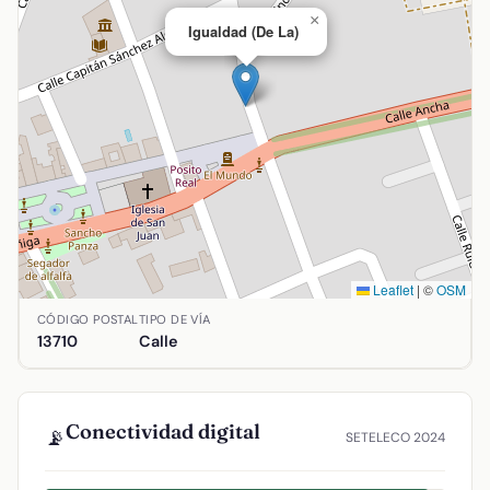
×
Igualdad (De La)
Leaflet
|
©
OSM
Ubicación de Igualdad (De La) en Argamasilla de Alba, Ciud
CÓDIGO POSTAL
TIPO DE VÍA
13710
Calle
Conectividad digital
📡
SETELECO 2024