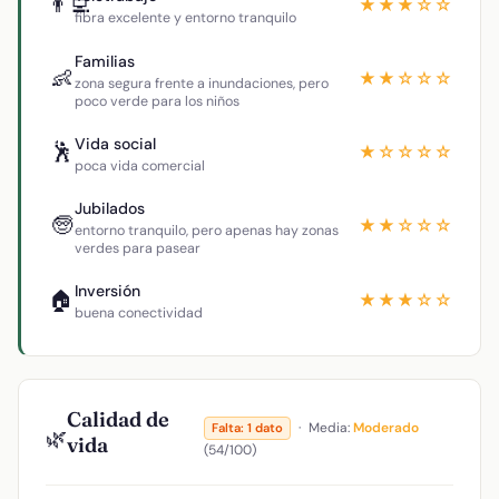
👨‍💻
★★★☆☆
fibra excelente y entorno tranquilo
Familias
👶
★★☆☆☆
zona segura frente a inundaciones, pero
poco verde para los niños
Vida social
🕺
★☆☆☆☆
poca vida comercial
Jubilados
🧓
★★☆☆☆
entorno tranquilo, pero apenas hay zonas
verdes para pasear
Inversión
🏠
★★★☆☆
buena conectividad
Calidad de
·
Media:
Moderado
Falta: 1 dato
🌿
vida
(54/100)