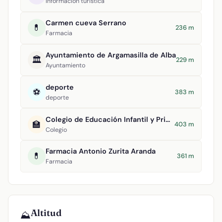
Información turística
Carmen cueva Serrano
💊
236 m
Farmacia
Ayuntamiento de Argamasilla de Alba
🏛️
229 m
Ayuntamiento
deporte
⚽
383 m
deporte
Colegio de Educación Infantil y Primaria Divino Maestro
🏫
403 m
Colegio
Farmacia Antonio Zurita Aranda
💊
361 m
Farmacia
Altitud
⛰️