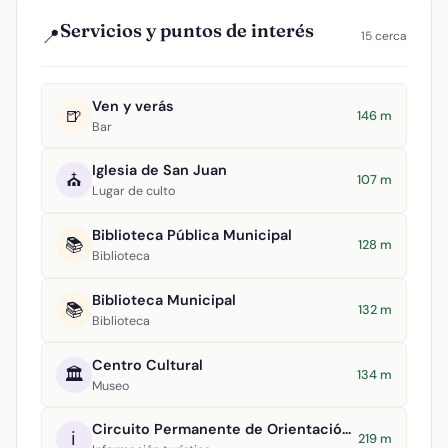
Servicios y puntos de interés
📍
15 cerca
Ven y verás
🍺
146 m
Bar
Iglesia de San Juan
⛪
107 m
Lugar de culto
Biblioteca Pública Municipal
📚
128 m
Biblioteca
Biblioteca Municipal
📚
132 m
Biblioteca
Centro Cultural
🏛️
134 m
Museo
Circuito Permanente de Orientación Argamasilla de Alba
ℹ️
219 m