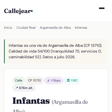
Callejear
Inicio
›
Ciudad Real
›
Argamasilla de Alba
›
Infantas
Infantas es una vía de Argamasilla de Alba (CP 13710).
Calidad de vida 54/100 (tranquilidad 75, servicios 0,
caminabilidad 52). Datos a julio 2026.
Calle
CP 13710
📡 1 Gbps
🏛️ 1 BIC
📍 676m alt.
Infantas
(Argamasilla de
Alba)