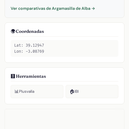
Ver comparativas de Argamasilla de Alba →
🌍 Coordenadas
Lat: 39.12947
Lon: -3.08769
🧮 Herramientas
📊
🏠
Plusvalía
IBI