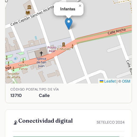
×
Infantas
Leaflet
|
©
OSM
Ubicación de Infantas en Argamasilla de Alba, Ciudad Real.
CÓDIGO POSTAL
TIPO DE VÍA
13710
Calle
Conectividad digital
📡
SETELECO 2024