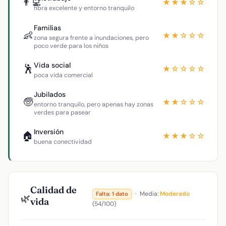
👨‍💻
★★★☆☆
fibra excelente y entorno tranquilo
Familias
👶
★★☆☆☆
zona segura frente a inundaciones, pero
poco verde para los niños
Vida social
🕺
★☆☆☆☆
poca vida comercial
Jubilados
🧓
★★☆☆☆
entorno tranquilo, pero apenas hay zonas
verdes para pasear
Inversión
🏠
★★★☆☆
buena conectividad
Calidad de
·
Media:
Moderado
Falta: 1 dato
🌿
vida
(54/100)