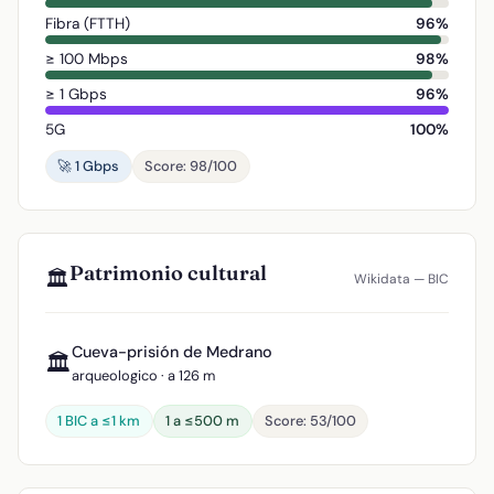
Fibra (FTTH)
96%
≥ 100 Mbps
98%
≥ 1 Gbps
96%
5G
100%
🚀 1 Gbps
Score: 98/100
Patrimonio cultural
🏛️
Wikidata — BIC
Cueva-prisión de Medrano
🏛️
arqueologico · a 126 m
1 BIC a ≤1 km
1 a ≤500 m
Score: 53/100