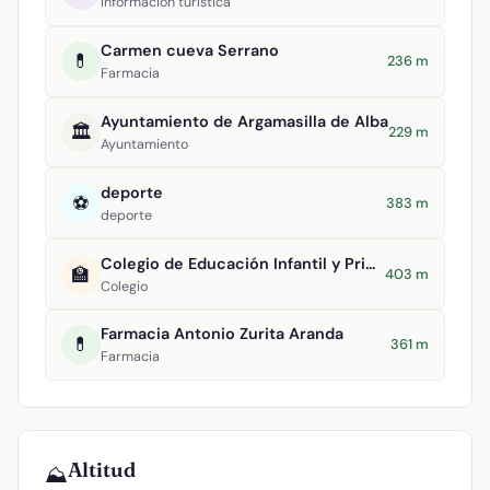
Información turística
Carmen cueva Serrano
💊
236 m
Farmacia
Ayuntamiento de Argamasilla de Alba
🏛️
229 m
Ayuntamiento
deporte
⚽
383 m
deporte
Colegio de Educación Infantil y Primaria Divino Maestro
🏫
403 m
Colegio
Farmacia Antonio Zurita Aranda
💊
361 m
Farmacia
Altitud
⛰️