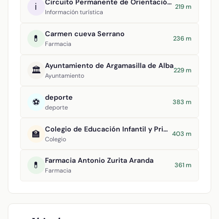
Circuito Permanente de Orientación Argamasilla de Alba
ℹ️
219 m
Información turística
Carmen cueva Serrano
💊
236 m
Farmacia
Ayuntamiento de Argamasilla de Alba
🏛️
229 m
Ayuntamiento
deporte
⚽
383 m
deporte
Colegio de Educación Infantil y Primaria Divino Maestro
🏫
403 m
Colegio
Farmacia Antonio Zurita Aranda
💊
361 m
Farmacia