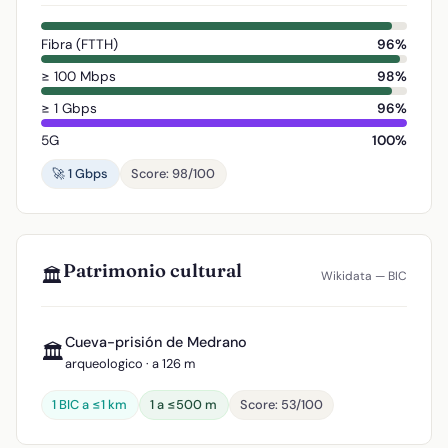
Fibra (FTTH)
96%
≥ 100 Mbps
98%
≥ 1 Gbps
96%
5G
100%
🚀 1 Gbps
Score: 98/100
Patrimonio cultural
🏛️
Wikidata — BIC
Cueva-prisión de Medrano
🏛️
arqueologico · a 126 m
1 BIC a ≤1 km
1 a ≤500 m
Score: 53/100