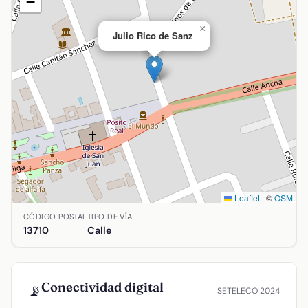
−
×
Julio Rico de Sanz
Leaflet
|
©
OSM
Ubicación de Julio Rico de Sanz en Argamasilla de Alba, Ci
CÓDIGO POSTAL
TIPO DE VÍA
13710
Calle
Conectividad digital
📡
SETELECO 2024