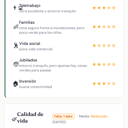
Teletrabajo
👨‍💻
★★★☆☆
fibra excelente y entorno tranquilo
Familias
👶
★★☆☆☆
zona segura frente a inundaciones, pero
poco verde para los niños
Vida social
🕺
★☆☆☆☆
poca vida comercial
Jubilados
🧓
★★☆☆☆
entorno tranquilo, pero apenas hay zonas
verdes para pasear
Inversión
🏠
★★★☆☆
buena conectividad
Calidad de
·
Media:
Moderado
Falta: 1 dato
🌿
vida
(54/100)