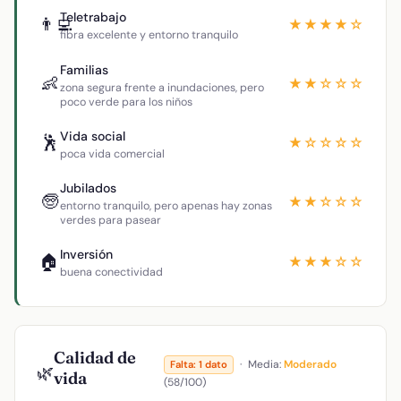
Teletrabajo
👨‍💻
★★★★☆
fibra excelente y entorno tranquilo
Familias
👶
★★☆☆☆
zona segura frente a inundaciones, pero
poco verde para los niños
Vida social
🕺
★☆☆☆☆
poca vida comercial
Jubilados
🧓
★★☆☆☆
entorno tranquilo, pero apenas hay zonas
verdes para pasear
Inversión
🏠
★★★☆☆
buena conectividad
Calidad de
·
Media:
Moderado
Falta: 1 dato
🌿
vida
(58/100)