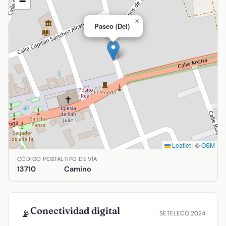
−
×
Paseo (Del)
Leaflet
|
©
OSM
Ubicación de Paseo (Del) en Argamasilla de Alba, Ciudad Re
CÓDIGO POSTAL
TIPO DE VÍA
13710
Camino
Conectividad digital
📡
SETELECO 2024