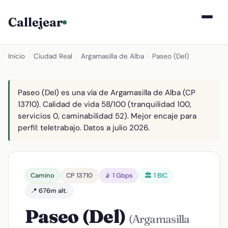
Callejear
Inicio
›
Ciudad Real
›
Argamasilla de Alba
›
Paseo (Del)
Paseo (Del) es una vía de Argamasilla de Alba (CP
13710). Calidad de vida 58/100 (tranquilidad 100,
servicios 0, caminabilidad 52). Mejor encaje para
perfil: teletrabajo. Datos a julio 2026.
Camino
CP 13710
📡 1 Gbps
🏛️ 1 BIC
📍 676m alt.
Paseo (Del)
(Argamasilla