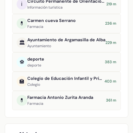
Circuito Permanente de Orientación Argamasilla de Alba
ℹ️
219 m
Información turística
Carmen cueva Serrano
💊
236 m
Farmacia
Ayuntamiento de Argamasilla de Alba
🏛️
229 m
Ayuntamiento
deporte
⚽
383 m
deporte
Colegio de Educación Infantil y Primaria Divino Maestro
🏫
403 m
Colegio
Farmacia Antonio Zurita Aranda
💊
361 m
Farmacia