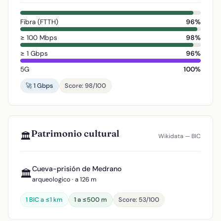
Fibra (FTTH)
96%
≥ 100 Mbps
98%
≥ 1 Gbps
96%
5G
100%
🚀 1 Gbps
Score: 98/100
Patrimonio cultural
🏛️
Wikidata — BIC
Cueva-prisión de Medrano
🏛️
arqueologico · a 126 m
1 BIC a ≤1 km
1 a ≤500 m
Score: 53/100