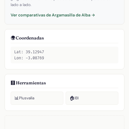
lado a lado.
Ver comparativas de Argamasilla de Alba →
🌍 Coordenadas
Lat: 39.12947
Lon: -3.08769
🧮 Herramientas
📊
🏠
Plusvalía
IBI