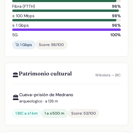
Fibra (FTTH)
96%
≥ 100 Mbps
98%
≥ 1 Gbps
96%
5G
100%
🚀 1 Gbps
Score: 98/100
Patrimonio cultural
🏛️
Wikidata — BIC
Cueva-prisión de Medrano
🏛️
arqueologico · a 126 m
1 BIC a ≤1 km
1 a ≤500 m
Score: 53/100