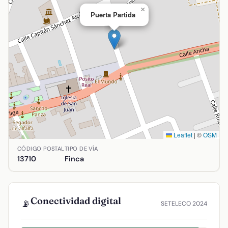
×
Puerta Partida
Leaflet
|
©
OSM
Ubicación de Puerta Partida en Argamasilla de Alba, Ciudad
CÓDIGO POSTAL
TIPO DE VÍA
13710
Finca
Conectividad digital
📡
SETELECO 2024