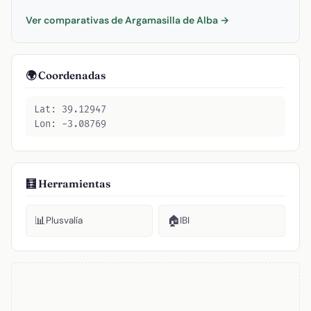
Ver comparativas de Argamasilla de Alba →
🌍 Coordenadas
Lat: 39.12947
Lon: -3.08769
🧮 Herramientas
📊
🏠
Plusvalía
IBI