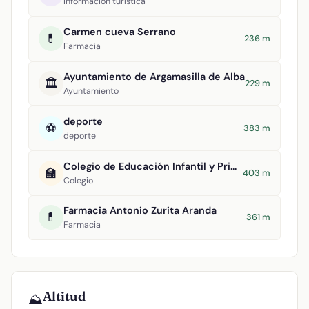
Información turística
Carmen cueva Serrano
💊
236 m
Farmacia
Ayuntamiento de Argamasilla de Alba
🏛️
229 m
Ayuntamiento
deporte
⚽
383 m
deporte
Colegio de Educación Infantil y Primaria Divino Maestro
🏫
403 m
Colegio
Farmacia Antonio Zurita Aranda
💊
361 m
Farmacia
Altitud
⛰️