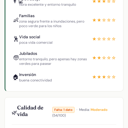
👨‍💻
★★★☆☆
fibra excelente y entorno tranquilo
Familias
👶
★★☆☆☆
zona segura frente a inundaciones, pero
poco verde para los niños
Vida social
🕺
★☆☆☆☆
poca vida comercial
Jubilados
🧓
★★☆☆☆
entorno tranquilo, pero apenas hay zonas
verdes para pasear
Inversión
🏠
★★★☆☆
buena conectividad
Calidad de
·
Media:
Moderado
Falta: 1 dato
🌿
vida
(54/100)