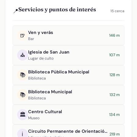
Servicios y puntos de interés
📍
15 cerca
Ven y verás
🍺
146 m
Bar
Iglesia de San Juan
⛪
107 m
Lugar de culto
Biblioteca Pública Municipal
📚
128 m
Biblioteca
Biblioteca Municipal
📚
132 m
Biblioteca
Centro Cultural
🏛️
134 m
Museo
Circuito Permanente de Orientación Argamasilla de Alba
ℹ️
219 m