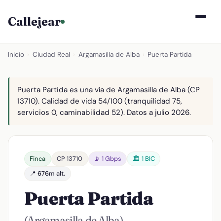
Callejear
Inicio
›
Ciudad Real
›
Argamasilla de Alba
›
Puerta Partida
Puerta Partida es una vía de Argamasilla de Alba (CP
13710). Calidad de vida 54/100 (tranquilidad 75,
servicios 0, caminabilidad 52). Datos a julio 2026.
Finca
CP 13710
📡 1 Gbps
🏛️ 1 BIC
📍 676m alt.
Puerta Partida
(Argamasilla de Alba)