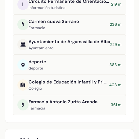
Circuito Permanente de Orientación Argamasilla de Alba
ℹ️
219 m
Información turística
Carmen cueva Serrano
💊
236 m
Farmacia
Ayuntamiento de Argamasilla de Alba
🏛️
229 m
Ayuntamiento
deporte
⚽
383 m
deporte
Colegio de Educación Infantil y Primaria Divino Maestro
🏫
403 m
Colegio
Farmacia Antonio Zurita Aranda
💊
361 m
Farmacia