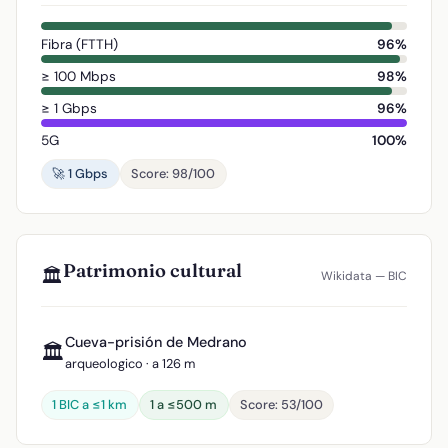
Fibra (FTTH)
96%
≥ 100 Mbps
98%
≥ 1 Gbps
96%
5G
100%
🚀 1 Gbps
Score: 98/100
Patrimonio cultural
🏛️
Wikidata — BIC
Cueva-prisión de Medrano
🏛️
arqueologico · a 126 m
1 BIC a ≤1 km
1 a ≤500 m
Score: 53/100