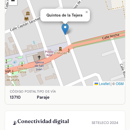
−
×
Quintos de la Tejera
Leaflet
|
©
OSM
Ubicación de Quintos de la Tejera en Argamasilla de Alba, 
CÓDIGO POSTAL
TIPO DE VÍA
13710
Paraje
Conectividad digital
📡
SETELECO 2024