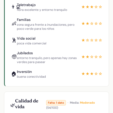
Teletrabajo
👨‍💻
★★★☆☆
fibra excelente y entorno tranquilo
Familias
👶
★★☆☆☆
zona segura frente a inundaciones, pero
poco verde para los niños
Vida social
🕺
★☆☆☆☆
poca vida comercial
Jubilados
🧓
★★☆☆☆
entorno tranquilo, pero apenas hay zonas
verdes para pasear
Inversión
🏠
★★★☆☆
buena conectividad
Calidad de
·
Media:
Moderado
Falta: 1 dato
🌿
vida
(54/100)