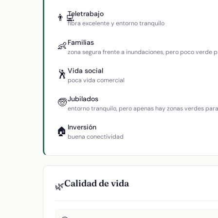
Teletrabajo
👨‍💻
fibra excelente y entorno tranquilo
Familias
👶
zona segura frente a inundaciones, pero poco verde p
Vida social
🕺
poca vida comercial
Jubilados
🧓
entorno tranquilo, pero apenas hay zonas verdes par
Inversión
🏠
buena conectividad
Calidad de vida
🌿