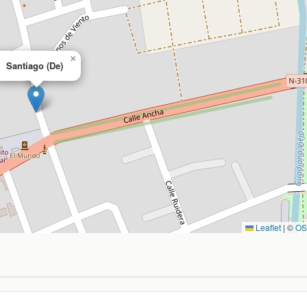
×
Santiago (De)
Leaflet
|
©
O
a, Ciudad Real. Coordenadas: latitud 39.129474, longitud -3.