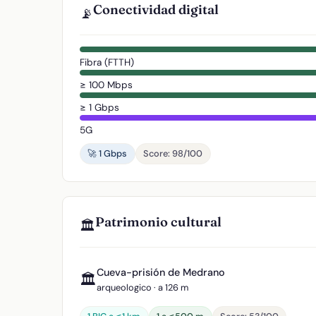
Conectividad digital
📡
Fibra (FTTH)
≥ 100 Mbps
≥ 1 Gbps
5G
🚀 1 Gbps
Score: 98/100
Patrimonio cultural
🏛️
Cueva-prisión de Medrano
🏛️
arqueologico · a 126 m