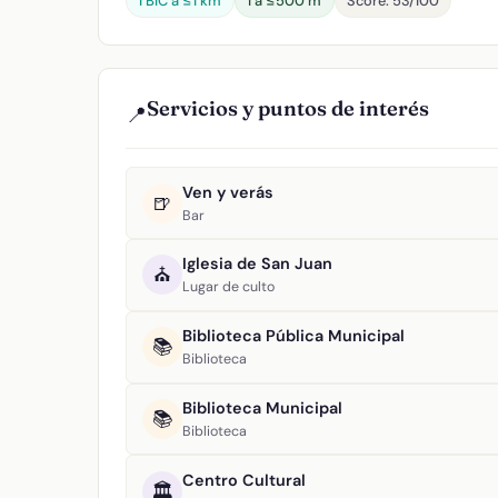
1 BIC a ≤1 km
1 a ≤500 m
Score: 53/100
Servicios y puntos de interés
📍
Ven y verás
🍺
Bar
Iglesia de San Juan
⛪
Lugar de culto
Biblioteca Pública Municipal
📚
Biblioteca
Biblioteca Municipal
📚
Biblioteca
Centro Cultural
🏛️