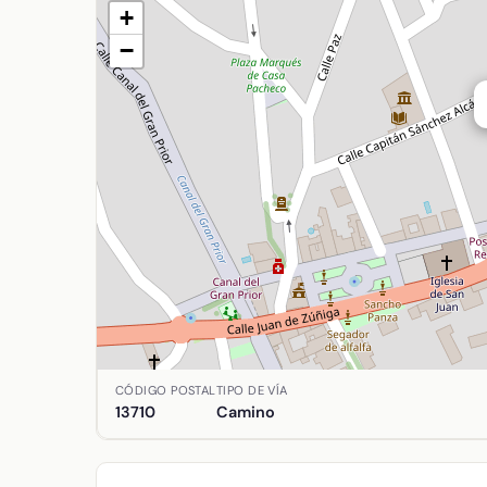
+
−
Ubicación de Santiago (De) en Argamasilla de Alb
CÓDIGO POSTAL
TIPO DE VÍA
13710
Camino