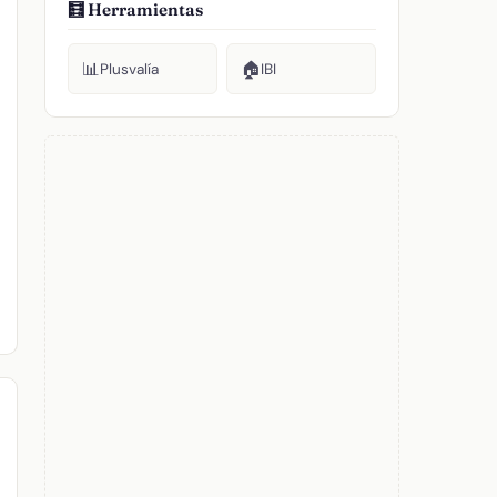
🧮 Herramientas
📊
🏠
Plusvalía
IBI