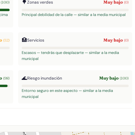
🌳
o
Muy bajo
Zonas verdes
(100)
(0)
ncima
Principal debilidad de la calle — similar a la media municipal
🏥
do
Muy bajo
Servicios
(52)
(0)
Escasos — tendrás que desplazarte — similar a la media
municipal
🌊
to
Muy bajo
Riesgo inundación
(98)
(100)
Entorno seguro en este aspecto — similar a la media
municipal