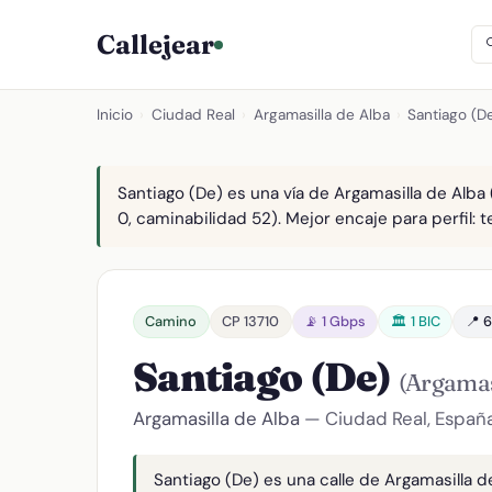
Callejear
Inicio
›
Ciudad Real
›
Argamasilla de Alba
›
Santiago (D
Santiago (De) es una vía de Argamasilla de Alba 
0, caminabilidad 52). Mejor encaje para perfil: te
Camino
CP 13710
📡 1 Gbps
🏛️ 1 BIC
📍 6
Santiago (De)
(Argamas
Argamasilla de Alba
— Ciudad Real, Españ
Santiago (De) es una calle de Argamasilla de