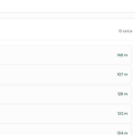
15 cerca
146 m
107 m
128 m
132 m
134 m