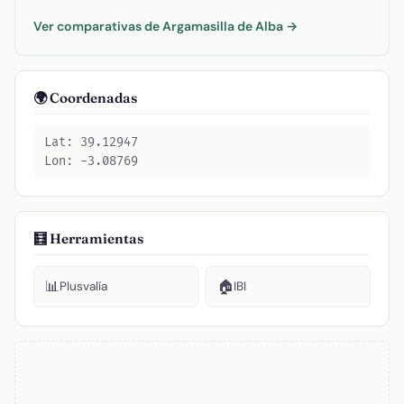
Ver comparativas de Argamasilla de Alba →
🌍 Coordenadas
Lat: 39.12947
Lon: -3.08769
🧮 Herramientas
📊
🏠
Plusvalía
IBI