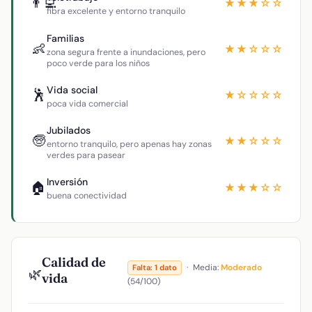
👨‍💻
★★★☆☆
fibra excelente y entorno tranquilo
Familias
👶
★★☆☆☆
zona segura frente a inundaciones, pero
poco verde para los niños
Vida social
🕺
★☆☆☆☆
poca vida comercial
Jubilados
🧓
★★☆☆☆
entorno tranquilo, pero apenas hay zonas
verdes para pasear
Inversión
🏠
★★★☆☆
buena conectividad
Calidad de
·
Media:
Moderado
Falta: 1 dato
🌿
vida
(54/100)