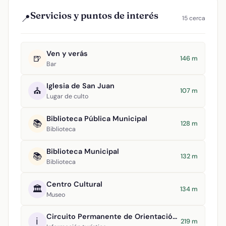
Servicios y puntos de interés
📍
15 cerca
Ven y verás
🍺
146 m
Bar
Iglesia de San Juan
⛪
107 m
Lugar de culto
Biblioteca Pública Municipal
📚
128 m
Biblioteca
Biblioteca Municipal
📚
132 m
Biblioteca
Centro Cultural
🏛️
134 m
Museo
Circuito Permanente de Orientación Argamasilla de Alba
ℹ️
219 m