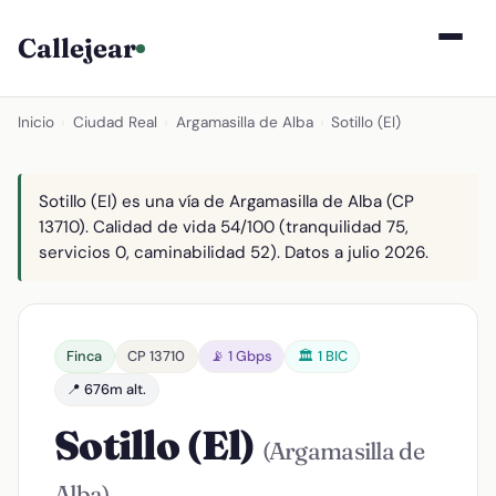
Callejear
Inicio
›
Ciudad Real
›
Argamasilla de Alba
›
Sotillo (El)
Sotillo (El) es una vía de Argamasilla de Alba (CP
13710). Calidad de vida 54/100 (tranquilidad 75,
servicios 0, caminabilidad 52). Datos a julio 2026.
Finca
CP 13710
📡 1 Gbps
🏛️ 1 BIC
📍 676m alt.
Sotillo (El)
(Argamasilla de
Alba)