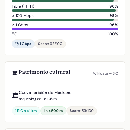
Fibra (FTTH)
96%
≥ 100 Mbps
98%
≥ 1 Gbps
96%
5G
100%
🚀 1 Gbps
Score: 98/100
Patrimonio cultural
🏛️
Wikidata — BIC
Cueva-prisión de Medrano
🏛️
arqueologico · a 126 m
1 BIC a ≤1 km
1 a ≤500 m
Score: 53/100