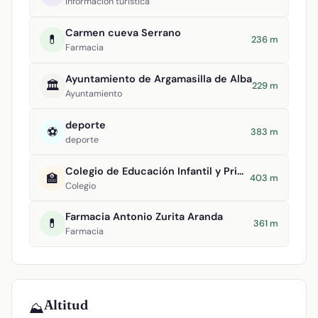
Información turística
Carmen cueva Serrano
💊
236 m
Farmacia
Ayuntamiento de Argamasilla de Alba
🏛️
229 m
Ayuntamiento
deporte
⚽
383 m
deporte
Colegio de Educación Infantil y Primaria Divino Maestro
🏫
403 m
Colegio
Farmacia Antonio Zurita Aranda
💊
361 m
Farmacia
Altitud
⛰️