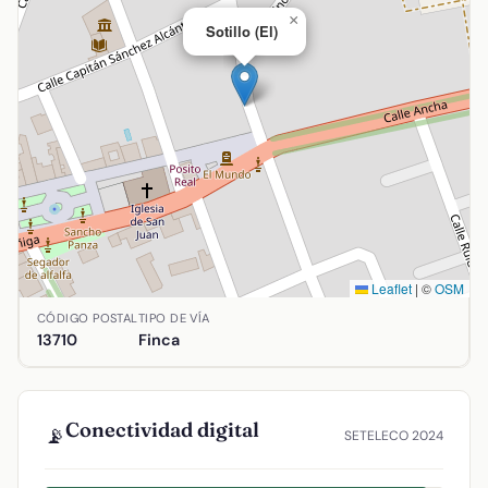
×
Sotillo (El)
Leaflet
|
©
OSM
Ubicación de Sotillo (El) en Argamasilla de Alba, Ciudad Re
CÓDIGO POSTAL
TIPO DE VÍA
13710
Finca
Conectividad digital
📡
SETELECO 2024