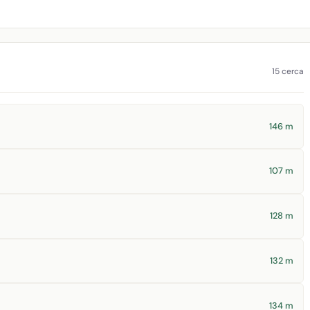
15 cerca
146 m
107 m
128 m
132 m
134 m