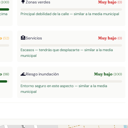
🌳
o
Muy bajo
Zonas verdes
(100)
(0)
ncima
Principal debilidad de la calle — similar a la media municipal
🏥
do
Muy bajo
Servicios
(52)
(0)
Escasos — tendrás que desplazarte — similar a la media
municipal
🌊
to
Muy bajo
Riesgo inundación
(98)
(100)
Entorno seguro en este aspecto — similar a la media
municipal