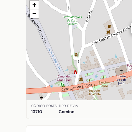
+
−
Ubicación de Valera (De) en Argamasilla de Alba,
CÓDIGO POSTAL
TIPO DE VÍA
13710
Camino