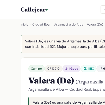
Callejear
Inicio
›
Ciudad Real
›
Argamasilla de Alba
›
Valera (De)
Valera (De) es una vía de Argamasilla de Alba (CP
caminabilidad 52). Mejor encaje para perfil: tele
Camino
CP 13710
📡 1 Gbps
🏛️ 1 BIC
📍 6
Valera (De)
(Argamasilla 
Argamasilla de Alba
— Ciudad Real, Españ
Valera (De) es una calle de Argamasilla de A