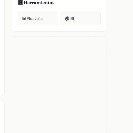
🧮 Herramientas
📊
🏠
Plusvalía
IBI