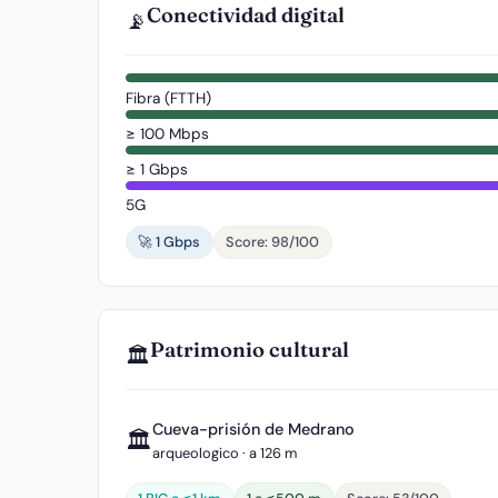
Conectividad digital
📡
Fibra (FTTH)
≥ 100 Mbps
≥ 1 Gbps
5G
🚀 1 Gbps
Score: 98/100
Patrimonio cultural
🏛️
Cueva-prisión de Medrano
🏛️
arqueologico · a 126 m