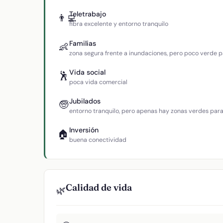
Teletrabajo
👨‍💻
fibra excelente y entorno tranquilo
Familias
👶
zona segura frente a inundaciones, pero poco verde p
Vida social
🕺
poca vida comercial
Jubilados
🧓
entorno tranquilo, pero apenas hay zonas verdes par
Inversión
🏠
buena conectividad
Calidad de vida
🌿