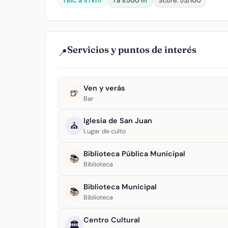
1 BIC a ≤1 km
1 a ≤500 m
Score: 53/100
Servicios y puntos de interés
📍
Ven y verás
🍺
Bar
Iglesia de San Juan
⛪
Lugar de culto
Biblioteca Pública Municipal
📚
Biblioteca
Biblioteca Municipal
📚
Biblioteca
Centro Cultural
🏛️