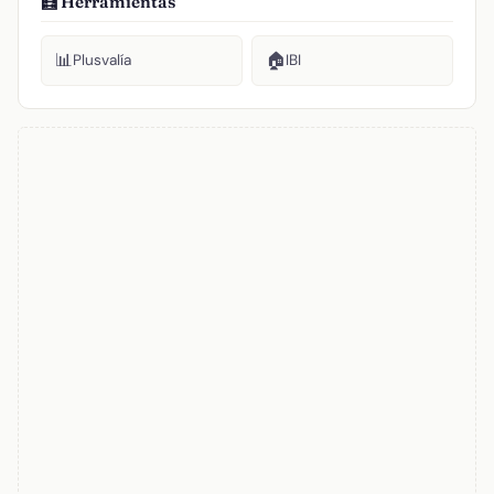
🧮 Herramientas
📊
🏠
Plusvalía
IBI