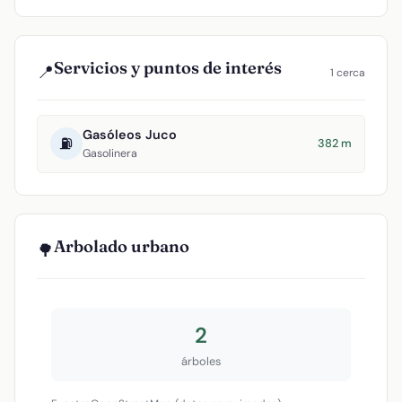
Servicios y puntos de interés
📍
1 cerca
Gasóleos Juco
⛽
382 m
Gasolinera
Arbolado urbano
🌳
2
árboles