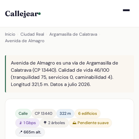
Callejear
Inicio
›
Ciudad Real
›
Argamasilla de Calatrava
›
Avenida de Almagro
Avenida de Almagro es una vía de Argamasilla de
Calatrava (CP 13440). Calidad de vida 46/100
(tranquilidad 75, servicios 0, caminabilidad 4).
Longitud 321,5 m. Datos a julio 2026.
Calle
CP 13440
322 m
6 edificios
📡 1 Gbps
🌳 2 árboles
⛰️ Pendiente suave
📍 665m alt.