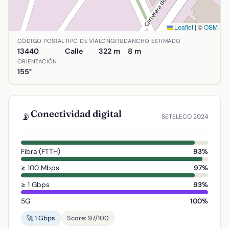
Leaflet
|
©
OSM
Ubicación de Avenida de Almagro en Argamasilla de Calatr
CÓDIGO POSTAL
TIPO DE VÍA
LONGITUD
ANCHO ESTIMADO
13440
Calle
322 m
8 m
ORIENTACIÓN
155°
Conectividad digital
📡
SETELECO 2024
Fibra (FTTH)
93%
≥ 100 Mbps
97%
≥ 1 Gbps
93%
5G
100%
🚀 1 Gbps
Score: 97/100