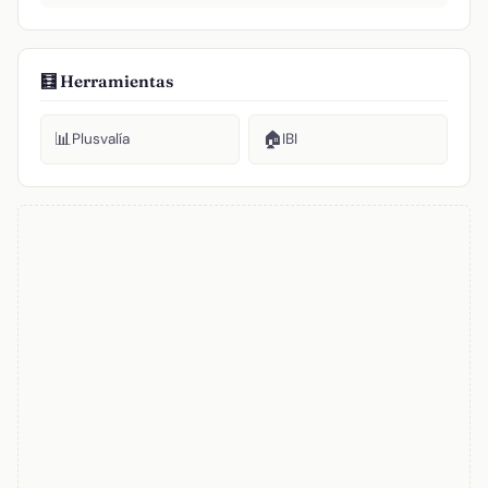
🧮 Herramientas
📊
🏠
Plusvalía
IBI