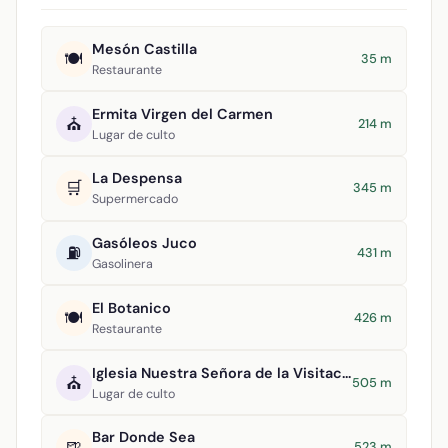
Mesón Castilla
🍽️
35 m
Restaurante
Ermita Virgen del Carmen
⛪
214 m
Lugar de culto
La Despensa
🛒
345 m
Supermercado
Gasóleos Juco
⛽
431 m
Gasolinera
El Botanico
🍽️
426 m
Restaurante
Iglesia Nuestra Señora de la Visitación
⛪
505 m
Lugar de culto
Bar Donde Sea
🍺
523 m