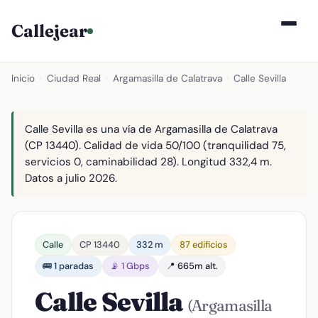
Callejear
Inicio
›
Ciudad Real
›
Argamasilla de Calatrava
›
Calle Sevilla
Calle Sevilla es una vía de Argamasilla de Calatrava
(CP 13440). Calidad de vida 50/100 (tranquilidad 75,
servicios 0, caminabilidad 28). Longitud 332,4 m.
Datos a julio 2026.
Calle
CP 13440
332 m
87 edificios
🚌 1 paradas
📡 1 Gbps
📍 665m alt.
Calle Sevilla
(Argamasilla