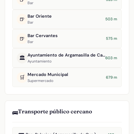
Bar
Bar Oriente
🍺
503 m
Bar
Bar Cervantes
🍺
575 m
Bar
Ayuntamiento de Argamasilla de Calatrava
🏛️
603 m
Ayuntamiento
Mercado Municipal
🛒
679 m
Supermercado
Transporte público cercano
🚌