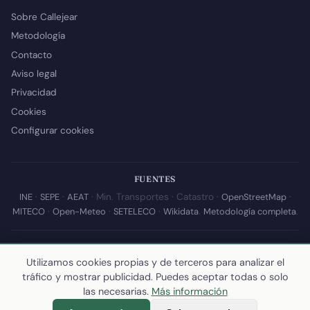
Sobre Callejear
Metodología
Contacto
Aviso legal
Privacidad
Cookies
Configurar cookies
FUENTES
INE
·
SEPE
·
AEAT
· Min. Transportes · Catastro ·
OpenStreetMap
·
MITECO
·
Open-Meteo
·
SETELECO
·
Wikidata
.
Metodología completa
.
© 2026 Callejear.com — Directorio municipal de España con datos
Utilizamos cookies propias y de terceros para analizar el
abiertos. Desarrollado y mantenido por
Yoel Castaño
.
tráfico y mostrar publicidad. Puedes aceptar todas o solo
Última actualización de esta página:
10 de julio de 2026
·
Cómo
las necesarias.
Más información
calculamos los datos