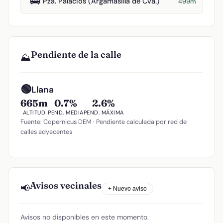
🚌
Pza. Palacios (Argamasilla de Cva.)
499m
Pendiente de la calle
⛰️
🟢
Llana
665m
0.7%
2.6%
ALTITUD
PEND. MEDIA
PEND. MÁXIMA
Fuente: Copernicus DEM · Pendiente calculada por red de
calles adyacentes
Avisos vecinales
📢
+ Nuevo aviso
Avisos no disponibles en este momento.