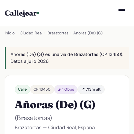
Callejear
Inicio
›
Ciudad Real
›
Brazatortas
›
Añoras (De) (G)
Añoras (De) (G) es una vía de Brazatortas (CP 13450).
Datos a julio 2026.
Calle
CP 13450
📡 1 Gbps
📍 713m alt.
Añoras (De) (G)
(Brazatortas)
Brazatortas
— Ciudad Real, España