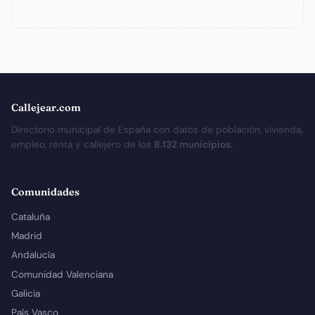
Callejear.com
Directorio municipal de España con datos de población, vivienda,
empleo, renta y callejero de los
8.132 municipios
.
Comunidades
Cataluña
Madrid
Andalucía
Comunidad Valenciana
Galicia
País Vasco