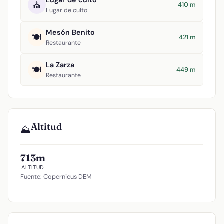
Lugar de culto
⛪
410 m
Lugar de culto
Mesón Benito
🍽️
421 m
Restaurante
La Zarza
🍽️
449 m
Restaurante
Altitud
⛰️
713m
ALTITUD
Fuente: Copernicus DEM