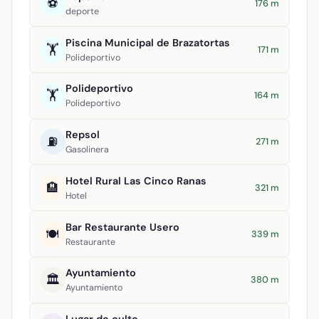
⚽
176 m
deporte
Piscina Municipal de Brazatortas
🏋️
171 m
Polideportivo
Polideportivo
🏋️
164 m
Polideportivo
Repsol
⛽
271 m
Gasolinera
Hotel Rural Las Cinco Ranas
🏨
321 m
Hotel
Bar Restaurante Usero
🍽️
339 m
Restaurante
Ayuntamiento
🏛️
380 m
Ayuntamiento