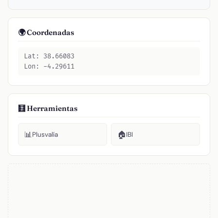
🌍 Coordenadas
Lat: 38.66083
Lon: -4.29611
🧮 Herramientas
📊
🏠
Plusvalía
IBI