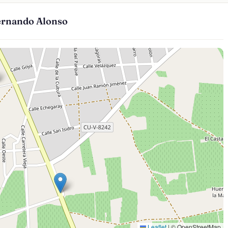
Fernando Alonso
Leaflet
|
© OpenStreetMap