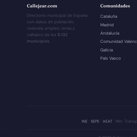
Callejear.com
Comunidades
Directorio municipal de España
Cataluña
con datos de población,
Madrid
vivienda, empleo, renta y
Andalucía
callejero de los
8.132
municipios
.
Comunidad Valenc
Galicia
País Vasco
INE
·
SEPE
·
AEAT
· Min. Transp