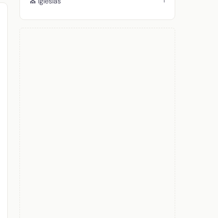
1
⛪ Iglesias