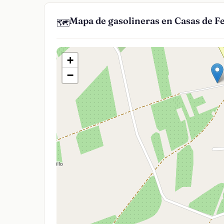
Mapa de gasolineras en Casas de 
🗺️
+
−