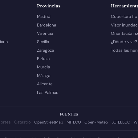
Provincias
Herramient
Madrid
Cobertura fib
Barcelona
Visor inundac
Valencia
Orientación s
iana
Sevilla
¿Dónde vivir?
Zaragoza
Todas las her
Bizkaia
Murcia
Málaga
Alicante
Las Palmas
FUENTES
ortes · Catastro ·
OpenStreetMap
·
MITECO
·
Open-Meteo
·
SETELECO
·
Wi