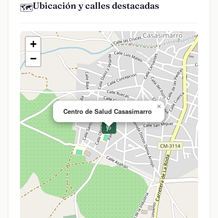
Ubicación y calles destacadas
🗺️
+
−
×
Centro de Salud Casasimarro
🩺