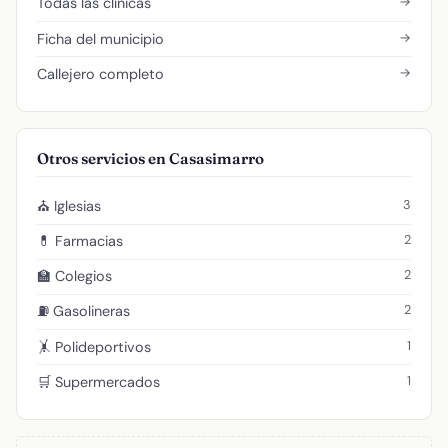
→
Todas las clínicas
→
Ficha del municipio
→
Callejero completo
Otros servicios en Casasimarro
3
⛪ Iglesias
2
💊 Farmacias
2
🏫 Colegios
2
⛽ Gasolineras
1
🤸 Polideportivos
1
🛒 Supermercados