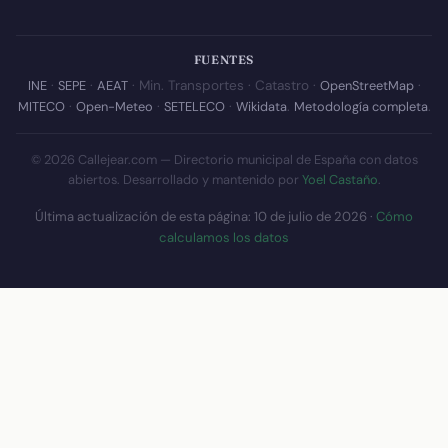
FUENTES
INE
·
SEPE
·
AEAT
· Min. Transportes · Catastro ·
OpenStreetMap
·
MITECO
·
Open-Meteo
·
SETELECO
·
Wikidata
.
Metodología completa
.
© 2026 Callejear.com — Directorio municipal de España con datos
abiertos. Desarrollado y mantenido por
Yoel Castaño
.
Última actualización de esta página:
10 de julio de 2026
·
Cómo
calculamos los datos