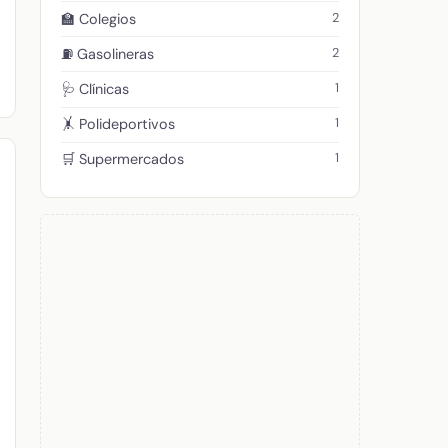
2
🏫 Colegios
2
⛽ Gasolineras
1
🩺 Clínicas
1
🤸 Polideportivos
1
🛒 Supermercados