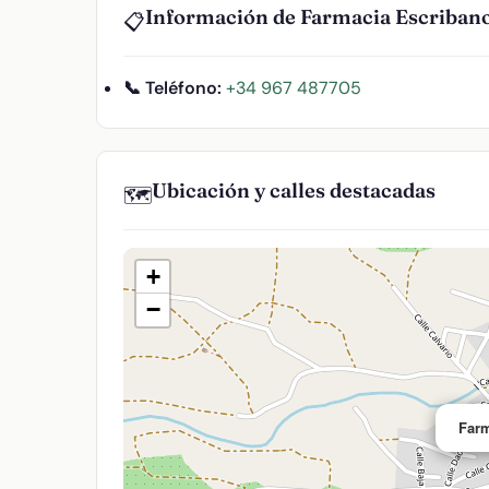
Información de Farmacia Escriban
📋
📞 Teléfono:
+34 967 487705
Ubicación y calles destacadas
🗺️
+
−
Farm