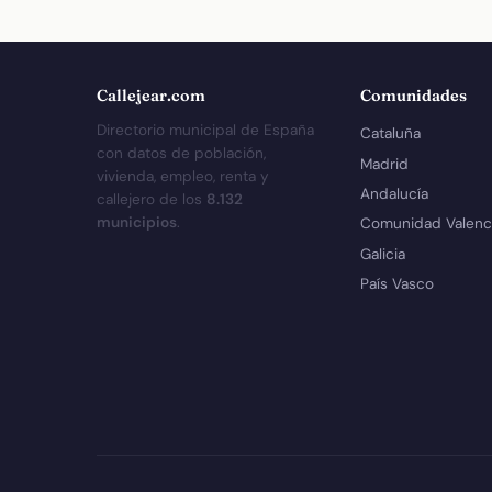
Callejear.com
Comunidades
Directorio municipal de España
Cataluña
con datos de población,
Madrid
vivienda, empleo, renta y
Andalucía
callejero de los
8.132
municipios
.
Comunidad Valenc
Galicia
País Vasco