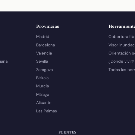
Provincias
Herramient
Madrid
Cobertura fib
Barcelona
Visor inundac
Valencia
Orientación s
iana
Sevilla
¿Dónde vivir?
Zaragoza
Todas las her
Bizkaia
Murcia
Málaga
Alicante
Las Palmas
FUENTES