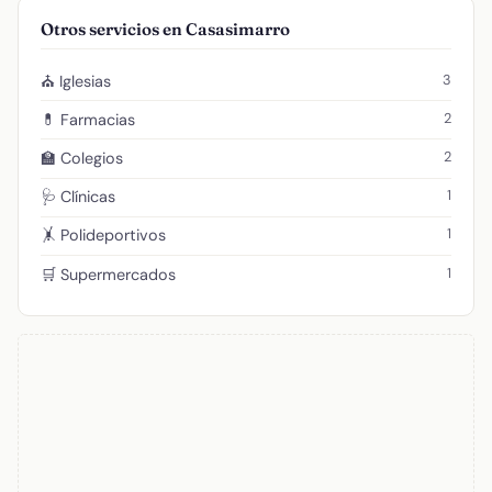
Otros servicios en Casasimarro
3
⛪ Iglesias
2
💊 Farmacias
2
🏫 Colegios
1
🩺 Clínicas
1
🤸 Polideportivos
1
🛒 Supermercados