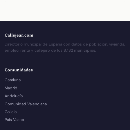
Callejear.com
Directorio municipal de España con datos de población, vivienda,
empleo, renta y callejero de los
8.132 municipios
.
Comunidades
Cataluña
Madrid
Andalucía
Comunidad Valenciana
Galicia
País Vasco