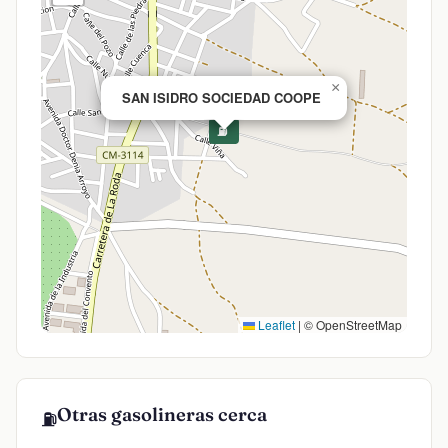
×
SAN ISIDRO SOCIEDAD COOPE
⛽
Leaflet
|
© OpenStreetMap
Otras gasolineras cerca
⛽