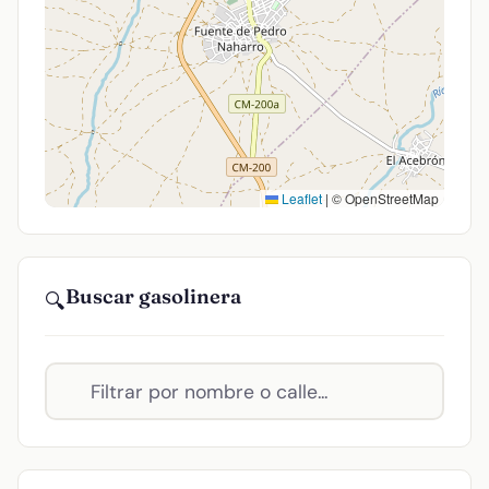
Leaflet
|
© OpenStreetMap
Buscar gasolinera
🔍