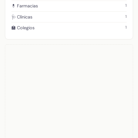
1
💊 Farmacias
1
🩺 Clínicas
1
🏫 Colegios