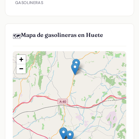
GASOLINERAS
Mapa de gasolineras en Huete
🗺️
+
−