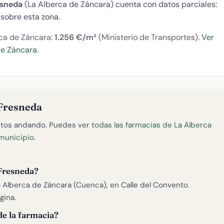
esneda
(La Alberca de Záncara) cuenta con datos parciales:
sobre esta zona.
rca de Záncara:
1.256 €/m²
(Ministerio de Transportes).
Ver
de Záncara
.
 Fresneda
tos andando. Puedes ver
todas las farmacias de La Alberca
 municipio
.
Fresneda?
 Alberca de Záncara (Cuenca), en Calle del Convento.
gina.
de la farmacia?