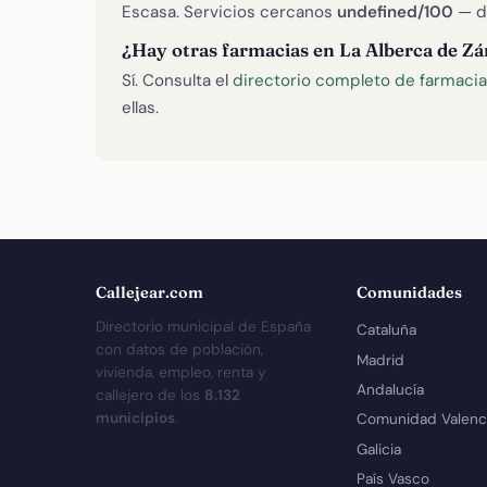
Escasa. Servicios cercanos
undefined/100
— d
¿Hay otras farmacias en La Alberca de Z
Sí. Consulta el
directorio completo de farmacia
ellas.
Callejear.com
Comunidades
Directorio municipal de España
Cataluña
con datos de población,
Madrid
vivienda, empleo, renta y
Andalucía
callejero de los
8.132
municipios
.
Comunidad Valenc
Galicia
País Vasco