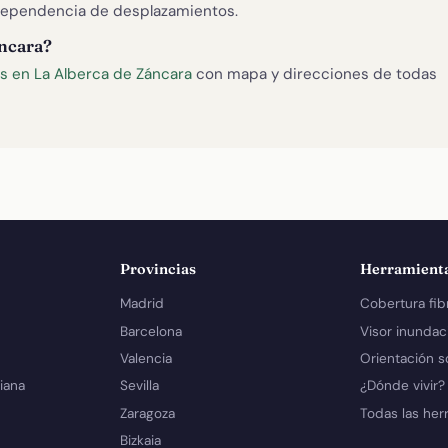
ependencia de desplazamientos.
áncara?
s en La Alberca de Záncara
con mapa y direcciones de todas
Provincias
Herramient
Madrid
Cobertura fib
Barcelona
Visor inundac
Valencia
Orientación s
iana
Sevilla
¿Dónde vivir?
Zaragoza
Todas las her
Bizkaia