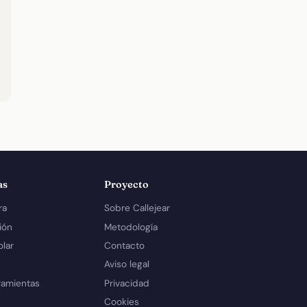
as
Proyecto
ra
Sobre Callejear
ión
Metodología
olar
Contacto
Aviso legal
ramientas
Privacidad
Cookies