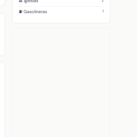
2
⛪ Iglesias
1
⛽ Gasolineras