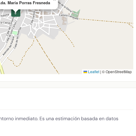
da. María Porras Fresneda
💊
Leaflet
|
© OpenStreetMap
 entorno inmediato. Es una estimación basada en datos