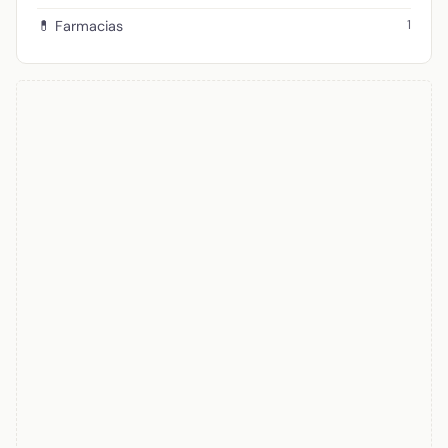
1
💊 Farmacias