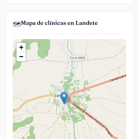
Mapa de clínicas en Landete
🗺️
+
−