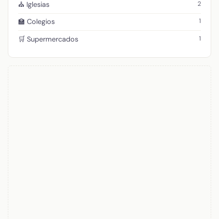
2
⛪ Iglesias
1
🏫 Colegios
1
🛒 Supermercados