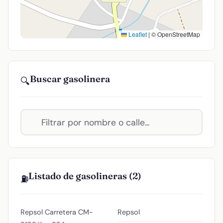
Leaflet
|
© OpenStreetMap
Buscar gasolinera
🔍
Listado de gasolineras (2)
⛽
Repsol
Carretera CM-
Repsol