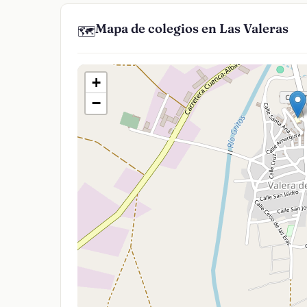
Mapa de colegios en Las Valeras
🗺️
+
−