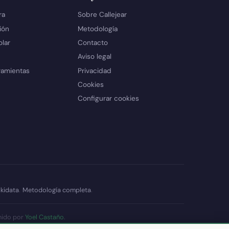
ra
Sobre Callejear
ión
Metodología
olar
Contacto
Aviso legal
ramientas
Privacidad
Cookies
Configurar cookies
kidata
.
Metodología completa
.
nido por
Yoel Castaño
.