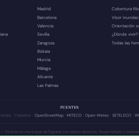
Madrid
Cobertura fib
Barcelona
Visor inundac
Valencia
Orientación s
iana
Sevilla
¿Dónde vivir?
Zaragoza
Todas las her
Bizkaia
Murcia
Málaga
Alicante
Las Palmas
FUENTES
ortes · Catastro ·
OpenStreetMap
·
MITECO
·
Open-Meteo
·
SETELECO
·
Wi
 — Directorio municipal de España con datos abiertos. Desarrollado y mante