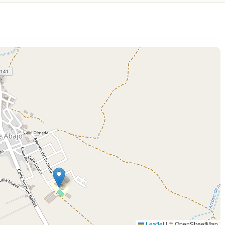
Leaflet
|
© OpenStreetMap