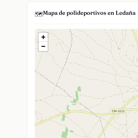
Mapa de polideportivos en Ledaña
🗺️
+
−