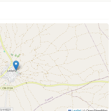
Leaflet
|
© OpenStreetMap