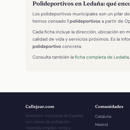
Polideportivos en Ledaña: qué enc
Los polideportivos municipales son un pilar de 
hemos censado
1 polideportivos
a partir de O
Cada ficha incluye la dirección, ubicación en m
calidad de vida y servicios próximos. Es la in
polideportivo
concreta.
Consulta también la
ficha completa de Ledaña
Callejear.com
Comunidades
Directorio municipal de España
Cataluña
con datos de población,
Madrid
vivienda, empleo, renta y