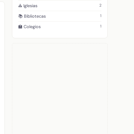
2
⛪ Iglesias
1
📚 Bibliotecas
1
🏫 Colegios