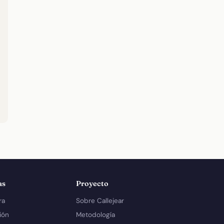
as
Proyecto
ra
Sobre Callejear
ión
Metodología