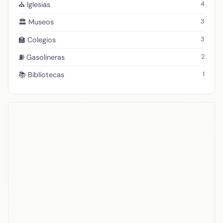
4
⛪ Iglesias
3
🏛️ Museos
3
🏫 Colegios
2
⛽ Gasolineras
1
📚 Bibliotecas