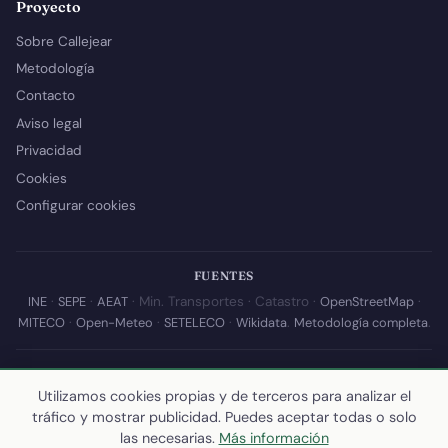
Proyecto
Sobre Callejear
Metodología
Contacto
Aviso legal
Privacidad
Cookies
Configurar cookies
FUENTES
INE
·
SEPE
·
AEAT
· Min. Transportes · Catastro ·
OpenStreetMap
·
MITECO
·
Open-Meteo
·
SETELECO
·
Wikidata
.
Metodología completa
.
© 2026 Callejear.com — Directorio municipal de España con datos
abiertos. Desarrollado y mantenido por
Yoel Castaño
.
Utilizamos cookies propias y de terceros para analizar el
tráfico y mostrar publicidad. Puedes aceptar todas o solo
Última actualización de esta página:
10 de julio de 2026
·
Cómo
las necesarias.
Más información