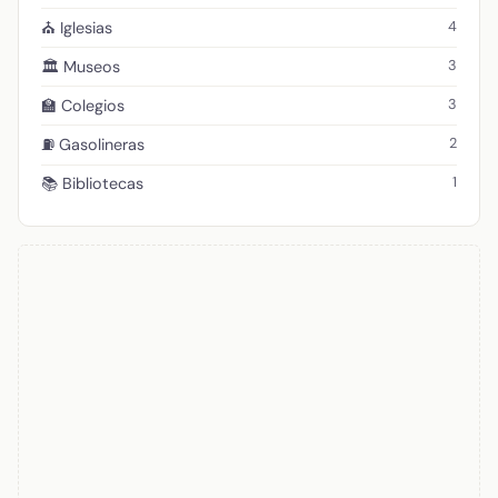
4
⛪ Iglesias
3
🏛️ Museos
3
🏫 Colegios
2
⛽ Gasolineras
1
📚 Bibliotecas