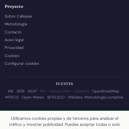
Proyecto
Sobre Callejear
Metodología
Contacto
Aviso legal
Privacidad
Cookies
Configurar cookies
FUENTES
INE
·
SEPE
·
AEAT
· Min. Transportes · Catastro ·
OpenStreetMap
·
MITECO
·
Open-Meteo
·
SETELECO
·
Wikidata
.
Metodología completa
.
© 2026 Callejear.com — Directorio municipal de España con datos
Utilizamos cookies propias y de terceros para analizar el
abiertos. Desarrollado y mantenido por
Yoel Castaño
.
tráfico y mostrar publicidad. Puedes aceptar todas o solo
Última actualización de esta página:
10 de julio de 2026
·
Cómo