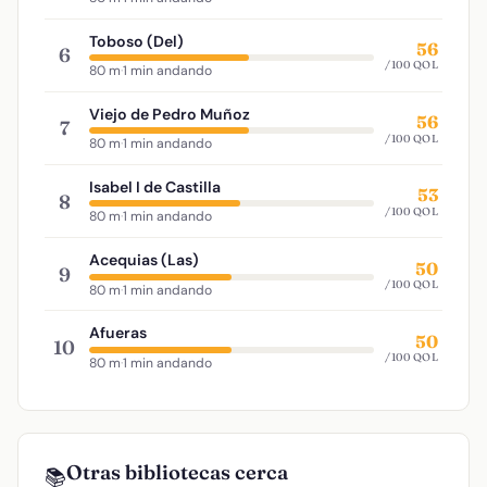
Toboso (Del)
56
6
/100 QOL
80 m
·
1 min andando
Viejo de Pedro Muñoz
56
7
/100 QOL
80 m
·
1 min andando
Isabel I de Castilla
53
8
/100 QOL
80 m
·
1 min andando
Acequias (Las)
50
9
/100 QOL
80 m
·
1 min andando
Afueras
50
10
/100 QOL
80 m
·
1 min andando
Otras bibliotecas cerca
📚