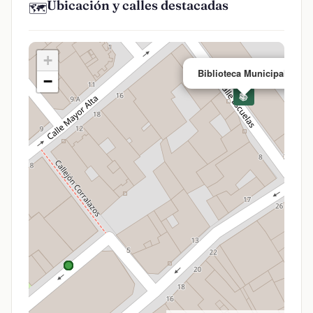
Ubicación y calles destacadas
🗺️
+
×
Biblioteca Municipal
−
📚