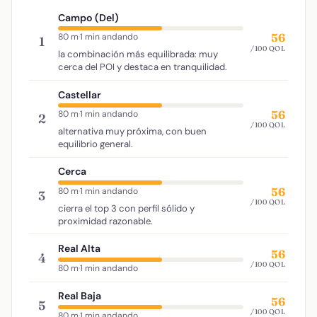
Campo (Del)
56
80 m
·
1 min andando
1
/100 QOL
la combinación más equilibrada: muy
cerca del POI y destaca en tranquilidad.
Castellar
56
80 m
·
1 min andando
2
/100 QOL
alternativa muy próxima, con buen
equilibrio general.
Cerca
56
80 m
·
1 min andando
3
/100 QOL
cierra el top 3 con perfil sólido y
proximidad razonable.
Real Alta
56
4
/100 QOL
80 m
·
1 min andando
Real Baja
56
5
/100 QOL
80 m
·
1 min andando