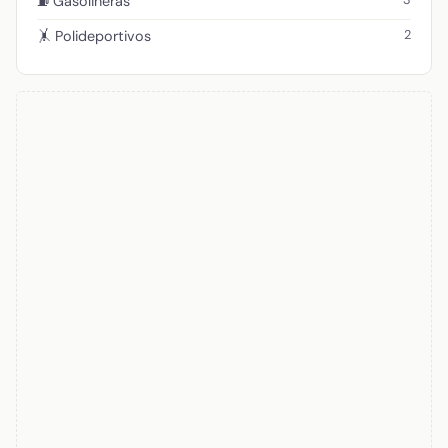
⛽ Gasolineras
2
🤸 Polideportivos