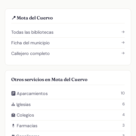
📍 Mota del Cuervo
→
Todas las bibliotecas
→
Ficha del municipio
→
Callejero completo
Otros servicios en Mota del Cuervo
10
🅿️ Aparcamientos
6
⛪ Iglesias
4
🏫 Colegios
3
💊 Farmacias
3