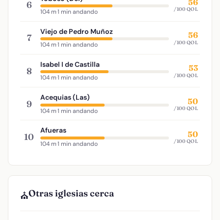
56
6
/100 QOL
104 m
·
1 min andando
Viejo de Pedro Muñoz
56
7
/100 QOL
104 m
·
1 min andando
Isabel I de Castilla
53
8
/100 QOL
104 m
·
1 min andando
Acequias (Las)
50
9
/100 QOL
104 m
·
1 min andando
Afueras
50
10
/100 QOL
104 m
·
1 min andando
Otras iglesias cerca
⛪