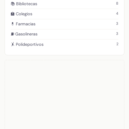
8
📚 Bibliotecas
4
🏫 Colegios
3
💊 Farmacias
3
⛽ Gasolineras
2
🤸 Polideportivos