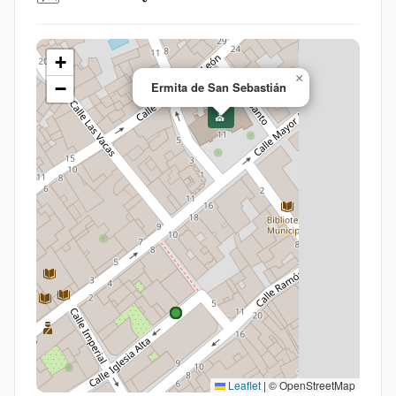
+
×
−
Ermita de San Sebastián
⛪
Leaflet
|
© OpenStreetMap