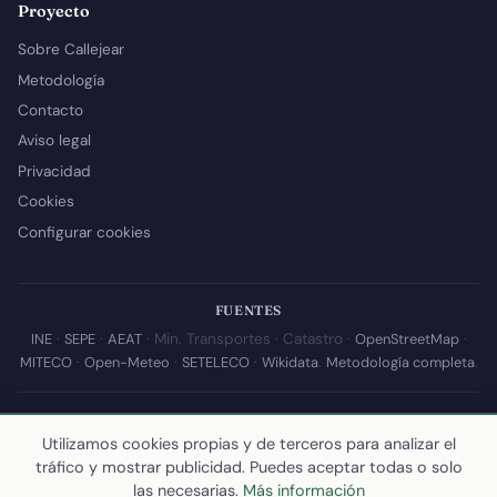
Proyecto
Sobre Callejear
Metodología
Contacto
Aviso legal
Privacidad
Cookies
Configurar cookies
FUENTES
INE
·
SEPE
·
AEAT
· Min. Transportes · Catastro ·
OpenStreetMap
·
MITECO
·
Open-Meteo
·
SETELECO
·
Wikidata
.
Metodología completa
.
© 2026 Callejear.com — Directorio municipal de España con datos
abiertos. Desarrollado y mantenido por
Yoel Castaño
.
Utilizamos cookies propias y de terceros para analizar el
tráfico y mostrar publicidad. Puedes aceptar todas o solo
Última actualización de esta página:
10 de julio de 2026
·
Cómo
las necesarias.
Más información