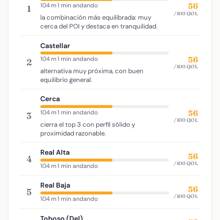
56
104 m
·
1 min andando
1
/100 QOL
la combinación más equilibrada: muy
cerca del POI y destaca en tranquilidad.
Castellar
56
104 m
·
1 min andando
2
/100 QOL
alternativa muy próxima, con buen
equilibrio general.
Cerca
56
104 m
·
1 min andando
3
/100 QOL
cierra el top 3 con perfil sólido y
proximidad razonable.
Real Alta
56
4
/100 QOL
104 m
·
1 min andando
Real Baja
56
5
/100 QOL
104 m
·
1 min andando
Toboso (Del)