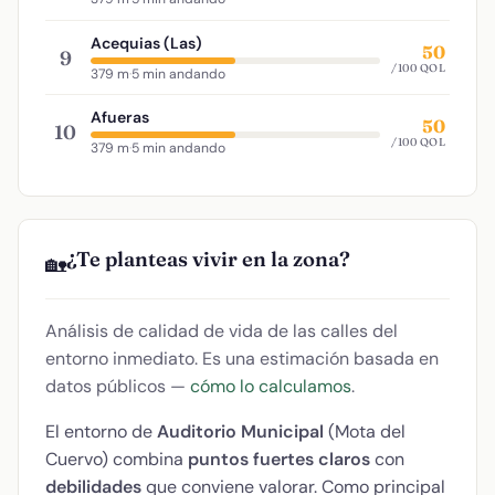
Acequias (Las)
50
9
/100 QOL
379 m
·
5 min andando
Afueras
50
10
/100 QOL
379 m
·
5 min andando
¿Te planteas vivir en la zona?
🏡
Análisis de calidad de vida de las calles del
entorno inmediato. Es una estimación basada en
datos públicos —
cómo lo calculamos
.
El entorno de
Auditorio Municipal
(Mota del
Cuervo) combina
puntos fuertes claros
con
debilidades
que conviene valorar. Como principal