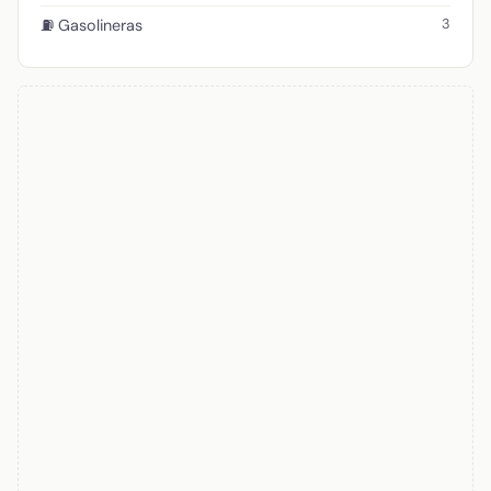
3
⛽ Gasolineras