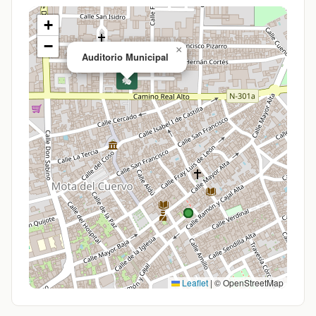
+
−
×
Auditorio Municipal
🎭
Leaflet
|
© OpenStreetMap