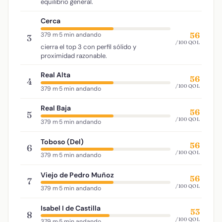
equilibrio general.
Cerca
56
379 m
·
5 min andando
3
/100 QOL
cierra el top 3 con perfil sólido y
proximidad razonable.
Real Alta
56
4
/100 QOL
379 m
·
5 min andando
Real Baja
56
5
/100 QOL
379 m
·
5 min andando
Toboso (Del)
56
6
/100 QOL
379 m
·
5 min andando
Viejo de Pedro Muñoz
56
7
/100 QOL
379 m
·
5 min andando
Isabel I de Castilla
53
8
/100 QOL
379 m
·
5 min andando