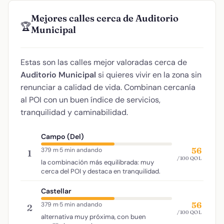
Mejores calles cerca de Auditorio
🏆
Municipal
Estas son las calles mejor valoradas cerca de
Auditorio Municipal
si quieres vivir en la zona sin
renunciar a calidad de vida. Combinan cercanía
al POI con un buen índice de servicios,
tranquilidad y caminabilidad.
Campo (Del)
56
379 m
·
5 min andando
1
/100 QOL
la combinación más equilibrada: muy
cerca del POI y destaca en tranquilidad.
Castellar
56
379 m
·
5 min andando
2
/100 QOL
alternativa muy próxima, con buen