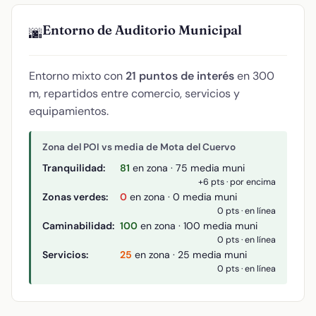
Entorno de Auditorio Municipal
🌆
Entorno mixto con
21 puntos de interés
en 300
m, repartidos entre comercio, servicios y
equipamientos.
Zona del POI vs media de Mota del Cuervo
Tranquilidad:
81
en zona · 75 media muni
+6 pts · por encima
Zonas verdes:
0
en zona · 0 media muni
0 pts · en línea
Caminabilidad:
100
en zona · 100 media muni
0 pts · en línea
Servicios:
25
en zona · 25 media muni
0 pts · en línea